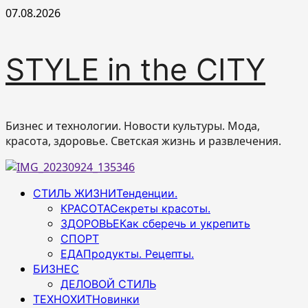
Перейти
07.08.2026
к
содержимому
STYLE in the CITY
Бизнес и технологии. Новости культуры. Мода,
красота, здоровье. Светская жизнь и развлечения.
Основное
СТИЛЬ ЖИЗНИ
Тенденции.
меню
КРАСОТА
Секреты красоты.
ЗДОРОВЬЕ
Как сберечь и укрепить
СПОРТ
ЕДА
Продукты. Рецепты.
БИЗНЕС
ДЕЛОВОЙ СТИЛЬ
ТЕХНОХИТ
Новинки