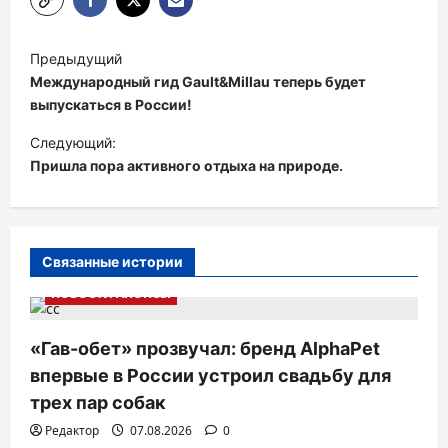
Н
Предыдущий
а
Международный гид Gault&Millau теперь будет
в
выпускаться в России!
и
Следующий:
Пришла пора активного отдыха на природе.
г
а
ц
и
Связанные истории
я
НОВОСТИ АНОНСЫ
п
«Гав-обет» прозвучал: бренд AlphaPet
о
впервые в России устроил свадьбу для
з
трех пар собак
а
Редактор
07.08.2026
0