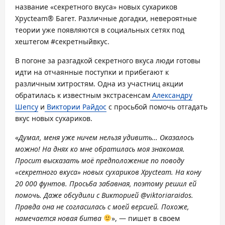
название «секретного вкуса» новых сухариков
Хрусteam® Багет. Различные догадки, невероятные
теории уже появляются в социальных сетях под
хештегом #секретныйвкус.
В погоне за разгадкой секретного вкуса люди готовы
идти на отчаянные поступки и прибегают к
различным хитростям. Одна из участниц акции
обратилась к известным экстрасенсам
Александру
Шепсу
и
Виктории Райдос
с просьбой помочь отгадать
вкус новых сухариков.
«
Думал, меня уже ничем нельзя удивить… Оказалось
можно! На днях ко мне обратилась моя знакомая.
Просит высказать моё предположение по поводу
«секретного вкуса» новых сухариков Хрусteam. На кону
20 000 фунтов. Просьба забавная, поэтому решил ей
помочь. Даже обсудили с Викторией @viktoriaraidos.
Правда она не согласилась с моей версией. Похоже,
намечается новая би
тва
», — пишет в своем