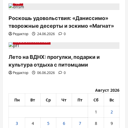
п
ЕДА
и
с
Роскошь удовольствия: «Даниссимо»
творожные десерты и эскимо «Магнат»
я
Редактор
24.06.2026
0
м
НОВОСТИ АНОНСЫ
Лето на ВДНХ: прогулки, подарки и
культура отдыха с питомцами
Редактор
06.06.2026
0
Август 2026
Пн
Вт
Ср
Чт
Пт
Сб
Вс
1
2
3
4
5
6
7
8
9