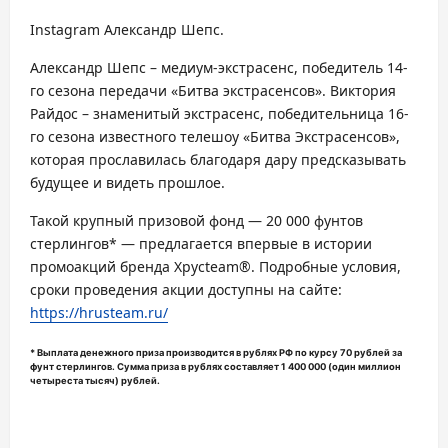
Instagram Александр Шепс.
Александр Шепс – медиум-экстрасенс, победитель 14-
го сезона передачи «Битва экстрасенсов». Виктория
Райдос – знаменитый экстрасенс, победительница 16-
го сезона известного телешоу «Битва Экстрасенсов»,
которая прославилась благодаря дару предсказывать
будущее и видеть прошлое.
Такой крупный призовой фонд — 20 000 фунтов
стерлингов* — предлагается впервые в истории
промоакций бренда Хрусteam®. Подробные условия,
сроки проведения акции доступны на сайте:
https://hrusteam.ru/
* Выплата денежного приза производится в рублях РФ по курсу 70 рублей за
фунт стерлингов. Сумма приза в рублях составляет 1 400 000 (один миллион
четыреста тысяч) рублей.