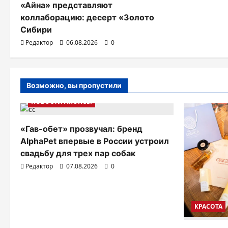
«Айна» представляют
п
коллаборацию: десерт «Золото
Сибири
и
Редактор
06.08.2026
0
с
я
Возможно, вы пропустили
м
НОВОСТИ АНОНСЫ
«Гав-обет» прозвучал: бренд
AlphaPet впервые в России устроил
свадьбу для трех пар собак
Редактор
07.08.2026
0
КРАСОТА