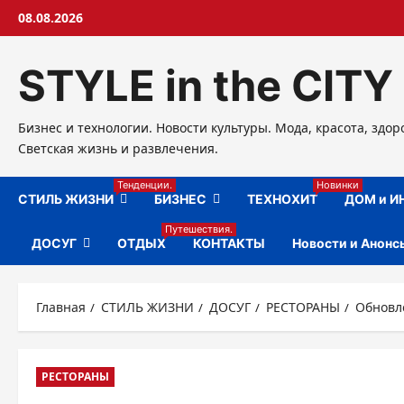
Перейти
08.08.2026
к
содержимому
STYLE in the CITY
Бизнес и технологии. Новости культуры. Мода, красота, здор
Светская жизнь и развлечения.
Тенденции.
Новинки
СТИЛЬ ЖИЗНИ
БИЗНЕС
ТЕХНОХИТ
ДОМ и И
Путешествия.
ДОСУГ
ОТДЫХ
КОНТАКТЫ
Новости и Анонс
Главная
СТИЛЬ ЖИЗНИ
ДОСУГ
РЕСТОРАНЫ
Обновл
РЕСТОРАНЫ