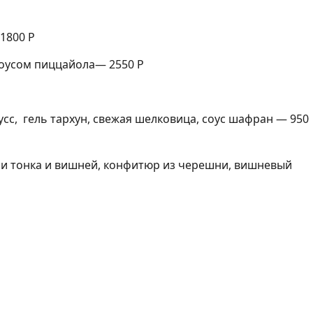
1800 Р
соусом пиццайола— 2550 Р
сс, гель тархун, свежая шелковица, соус шафран — 950
ми тонка и вишней, конфитюр из черешни, вишневый