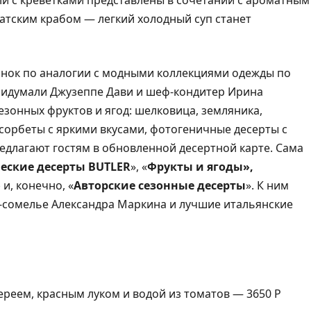
ли с креветками представлены в сочетании с ароматным
атским крабом — легкий холодный суп станет
инок по аналогии с модными коллекциями одежды по
придумали Джузеппе Дави и шеф-кондитер Ирина
езонных фруктов и ягод: шелковица, земляника,
, сорбеты с яркими вкусами, фотогеничные десерты с
едлагают гостям в обновленной десертной карте. Сама
еские десерты BUTLER
», «
Фрукты и ягоды»,
»
и, конечно, «
Авторские сезонные десерты
». К ним
-сомелье Александра Маркина и лучшие итальянские
ереем, красным луком и водой из томатов — 3650 Р