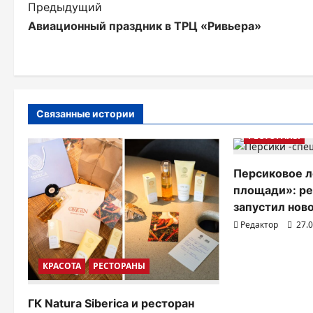
Н
Предыдущий
Авиационный праздник в ТРЦ «Ривьера»
а
в
и
г
Связанные истории
а
РЕСТОРАНЫ
ц
Персиковое л
и
площади»: р
запустил нов
я
Редактор
27.
п
о
КРАСОТА
РЕСТОРАНЫ
з
ГК Natura Siberica и ресторан
а