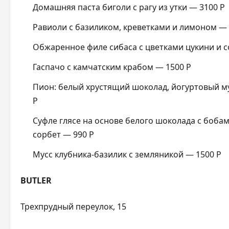
Домашняя паста биголи с рагу из утки — 3100 Р
Равиоли с базиликом, креветками и лимоном — 
Обжаренное филе сибаса с цветками цукини и 
Гаспачо с камчатским крабом — 1500 Р
Пион: белый хрустящий шоколад, йогуртовый му
Р
Суфле глясе на основе белого шоколада с боба
сорбет — 990 Р
Мусс клубника-базилик с земляникой — 1500 Р
BUTLER
Трехпрудный переулок, 15