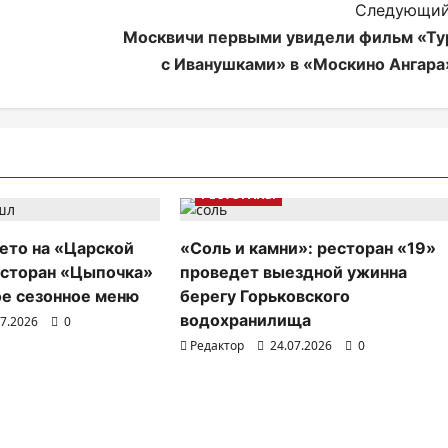
Следующий
Москвичи первыми увидели фильм «Ту
с Иванушками» в «Москино Ангара
РЕСТОРАНЫ
ето на «Царской
«Соль и камни»: ресторан «19»
есторан «Цыпочка»
проведет выездной ужинна
ое сезонное меню
берегу Горьковского
водохранилища
07.2026
0
Редактор
24.07.2026
0