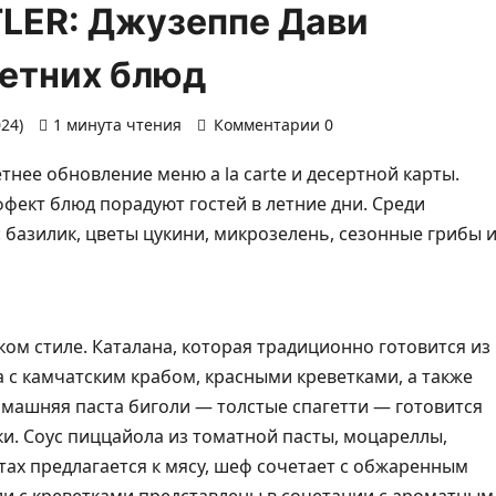
LER: Джузеппе Дави
летних блюд
024)
1 минута чтения
Комментарии 0
нее обновление меню a la carte и десертной карты.
ффект блюд порадуют гостей в летние дни. Среди
базилик, цветы цукини, микрозелень, сезонные грибы 
ком стиле. Каталана, которая традиционно готовится из
а с камчатским крабом, красными креветками, а также
омашняя паста биголи — толстые спагетти — готовится
ки. Соус пиццайола из томатной пасты, моцареллы,
тах предлагается к мясу, шеф сочетает с обжаренным