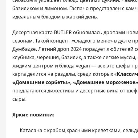
сибасом и украшает блюдо цветами цукини. Равио
базиликом и лимоном. Гаспачо представлен с камч
идеальным блюдом в жаркий день.
Десертная карта BUTLER обновилась дропами нов
сезонам. Такой концепт «сладкого меню» в дуэте 
Думбадзе. Летний дроп 2024 порадует любителей с
клубника, черешня, базилик, а также легкие муссы
жидким центром и блюда vegan — все это шефы пр
карта делится на разделы, среди которых «
Классич
«Домашние сорбеты», «Домашнее мороженое
предлагаются дижестивы и десертные вина от шеф
сыры.
Яркие новинки:
Каталана с крабом,красными креветками, сельд