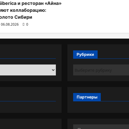
Siberica и ресторан «Айна»
яют коллаборацию:
олото Сибири
06.08.2026
0
Рубрики
Рубрики
Партнеры
Найти: