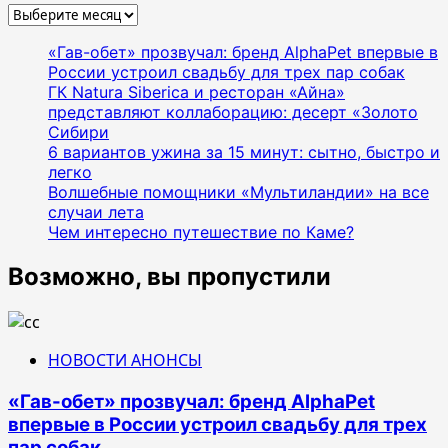
Архивы
«Гав-обет» прозвучал: бренд AlphaPet впервые в
России устроил свадьбу для трех пар собак
ГК Natura Siberica и ресторан «Айна»
представляют коллаборацию: десерт «Золото
Сибири
6 вариантов ужина за 15 минут: сытно, быстро и
легко
Волшебные помощники «Мультиландии» на все
случаи лета
Чем интересно путешествие по Каме?
Возможно, вы пропустили
НОВОСТИ АНОНСЫ
«Гав-обет» прозвучал: бренд AlphaPet
впервые в России устроил свадьбу для трех
пар собак