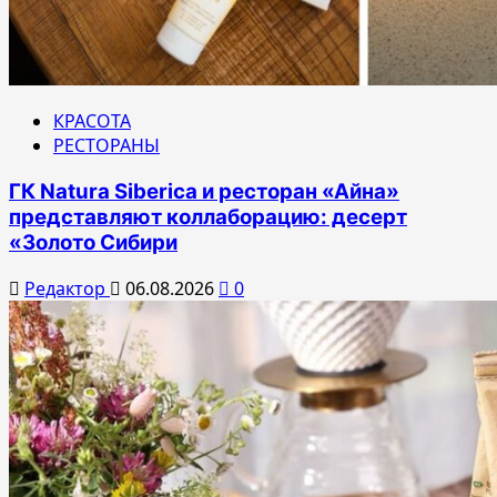
КРАСОТА
РЕСТОРАНЫ
ГК Natura Siberica и ресторан «Айна»
представляют коллаборацию: десерт
«Золото Сибири
Редактор
06.08.2026
0