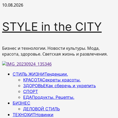
Перейти
10.08.2026
к
содержимому
STYLE in the CITY
Бизнес и технологии. Новости культуры. Мода,
красота, здоровье. Светская жизнь и развлечения.
Основное
СТИЛЬ ЖИЗНИ
Тенденции.
меню
КРАСОТА
Секреты красоты.
ЗДОРОВЬЕ
Как сберечь и укрепить
СПОРТ
ЕДА
Продукты. Рецепты.
БИЗНЕС
ДЕЛОВОЙ СТИЛЬ
ТЕХНОХИТ
Новинки