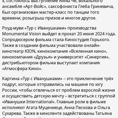
х, состоялось выступление Анны Че, вокального
ансамбля «Арт-Войс», саксофониста Глеба Гриневича,
был организован мастер-класс по танцам того
времени, розыгрыш призов и многое другое.
Роуд-муви «Тур с Иванушками» производства
Monumental Vision выйдет в прокат 20 июня 2024 года.
Сопродюсером фильма стала Киностудия Горького.
Также в создании фильма участвовали онлайн-
кинотеатр KION, кинокомпания «Вселенная кино»,
кинокомпания «Друзья» и университет «Синергия»,
дистрибьютором фильма выступает компания
«Атмосфера Кино».
Картина «Тур с Иванушками» – это приключение трёх
подруг, которые отправились на машине по югу
России, чтобы отвлечься от проблем взрослой жизни
и осуществить детскую мечту – встретиться с группой
«Иванушки International». Главные роли в фильме
исполняют Агата Муцениеце, Анна Пескова и Ольга
Сухарева. Также в киноленте задействованы Татьяна