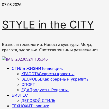
Перейти
07.08.2026
к
содержимому
STYLE in the CITY
Бизнес и технологии. Новости культуры. Мода,
красота, здоровье. Светская жизнь и развлечения.
Основное
СТИЛЬ ЖИЗНИ
Тенденции.
меню
КРАСОТА
Секреты красоты.
ЗДОРОВЬЕ
Как сберечь и укрепить
СПОРТ
ЕДА
Продукты. Рецепты.
БИЗНЕС
ДЕЛОВОЙ СТИЛЬ
ТЕХНОХИТ
Новинки