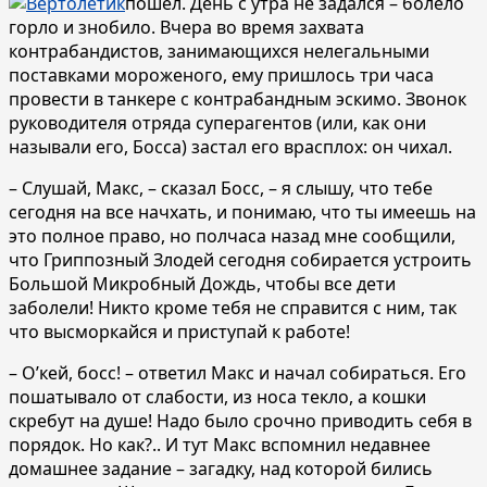
пошел. День с утра не задался – болело
горло и знобило. Вчера во время захвата
контрабандистов, занимающихся нелегальными
поставками мороженого, ему пришлось три часа
провести в танкере с контрабандным эскимо. Звонок
руководителя отряда суперагентов (или, как они
называли его, Босса) застал его врасплох: он чихал.
– Слушай, Макс, – сказал Босс, – я слышу, что тебе
сегодня на все начхать, и понимаю, что ты имеешь на
это полное право, но полчаса назад мне сообщили,
что Гриппозный Злодей сегодня собирается устроить
Большой Микробный Дождь, чтобы все дети
заболели! Никто кроме тебя не справится с ним, так
что высморкайся и приступай к работе!
– О’кей, босс! – ответил Макс и начал собираться. Его
пошатывало от слабости, из носа текло, а кошки
скребут на душе! Надо было срочно приводить себя в
порядок. Но как?.. И тут Макс вспомнил недавнее
домашнее задание – загадку, над которой бились