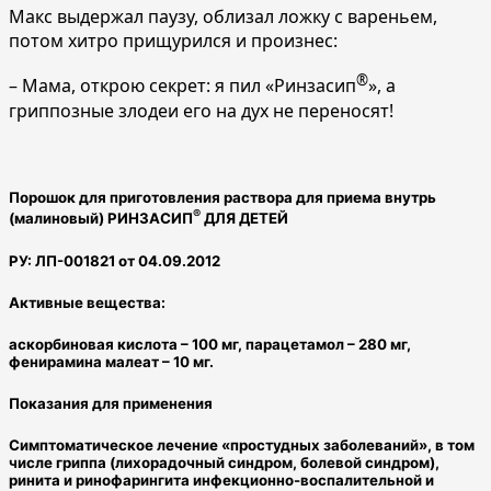
Макс выдержал паузу, облизал ложку с вареньем,
потом хитро прищурился и произнес:
®
– Мама, открою секрет: я пил «Ринзасип
», а
гриппозные злодеи его на дух не переносят!
Порошок для приготовления раствора для приема внутрь
®
(малиновый) РИНЗАСИП
ДЛЯ ДЕТЕЙ
РУ: ЛП-001821 от 04.09.2012
Активные вещества:
аскорбиновая кислота – 100 мг, парацетамол – 280 мг,
фенирамина малеат – 10 мг.
Показания для применения
Симптоматическое лечение «простудных заболеваний», в том
числе гриппа (лихорадочный синдром, болевой синдром),
ринита и ринофарингита инфекционно-воспалительной и