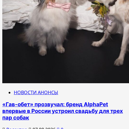
НОВОСТИ АНОНСЫ
«Гав-обет» прозвучал: бренд AlphaPet
впервые в России устроил свадьбу для трех
пар собак