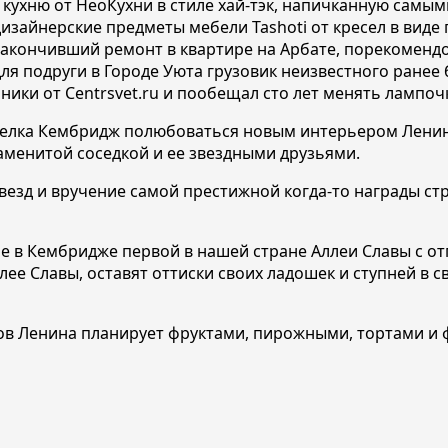
 кухню от НеоКухни в стиле хай-тэк, напичканную са
зайнерские предметы мебели Tashoti от кресел в виде
 закончивший ремонт в квартире на Арбате, порекомен
для подруги в Городе Уюта грузовик неизвестного ране
и от Centrsvet.ru и пообещал сто лет менять лампочки
оселка Кембридж полюбоваться новым интерьером Лени
аменитой соседкой и ее звездными друзьями.
звезд и вручение самой престижной когда-то награды с
в Кембридже первой в нашей стране Аллеи Славы с отпе
лее Славы, оставят оттиски своих ладошек и ступней в
еров Ленина планирует фруктами, пирожными, тортами и