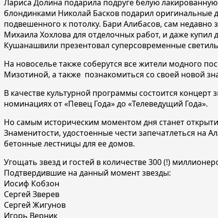
Лариса Долина подарила подруге белую лакированную
блондинками Николай Басков подарил оригинальные ди
подвешенного к потолку. Бари Алибасов, сам недавно
Михаила Хохлова для отделочных работ, и даже купил 
Кушанашвили презентовал суперсовременные светильник
На новоселье также соберутся все жители модного п
Мизотиной, а также познакомиться со своей новой зн
В качестве культурной программы состоится концерт 
номинациях от «Певец Года» до «Телеведущий Года».
Но самым историческим моментом дня станет открытие 
Знаменитости, удостоенные чести запечатлеться на Ал
бетонные лестницы для ее домов.
Угощать звезд и гостей в количестве 300 (!) миллион
Подтвердившие на данный момент звезды:
Иосиф Кобзон
Сергей Зверев
Сергей Жигунов
Игорь Верник