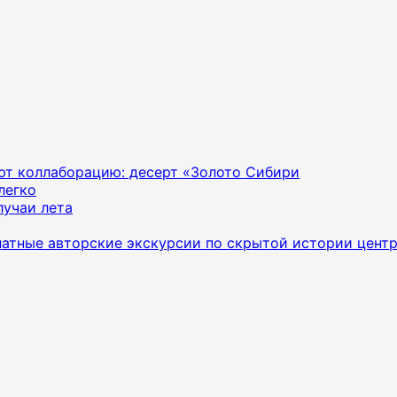
яют коллаборацию: десерт «Золото Сибири
легко
лучаи лета
латные авторские экскурсии по скрытой истории цент