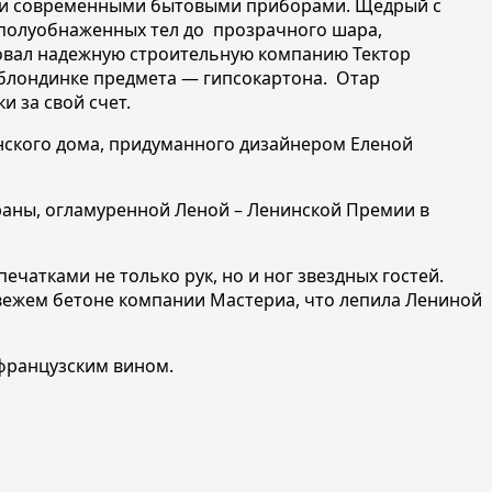
мыми современными бытовыми приборами. Щедрый с
 полуобнаженных тел до прозрачного шара,
довал надежную строительную компанию Тектор
е блондинке предмета — гипсокартона. Отар
 за свой счет.
нского дома, придуманного дизайнером Еленой
траны, огламуренной Леной – Ленинской Премии в
чатками не только рук, но и ног звездных гостей.
 свежем бетоне компании Мастериа, что лепила Лениной
 французским вином.