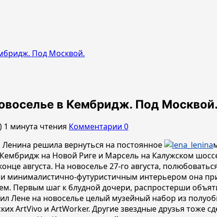
ембридж. Под Москвой.
новоселье в Кембридж. Под Москвой
)
1 минута чтения
Комментарии 0
а Ленина решила вернуться на постоянное
Кембридж на Новой Риге и Марсель на Калужском шоссе.
конце августа. На новоселье 27-го августа, полюбоват
 и минималистично-футуристичным интерьером она приг
м. Первым шаг к блудной дочери, распростерши объяти
рил Лене на новоселье целый музейный набор из полуоб
их ArtVivo и ArtWorker. Другие звездные друзья тоже с