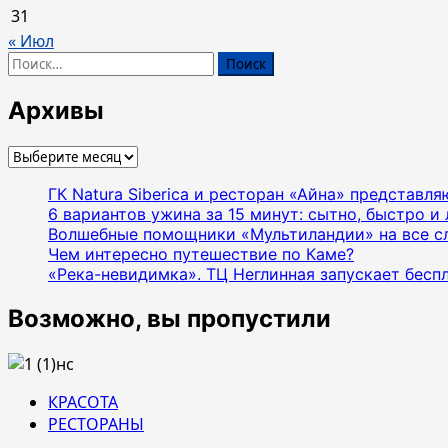
31
« Июл
Найти:
Архивы
Архивы
ГК Natura Siberica и ресторан «Айна» представл
6 вариантов ужина за 15 минут: сытно, быстро и 
Волшебные помощники «Мультиландии» на все с
Чем интересно путешествие по Каме?
«Река-невидимка». ТЦ Неглинная запускает бесп
Возможно, вы пропустили
КРАСОТА
РЕСТОРАНЫ