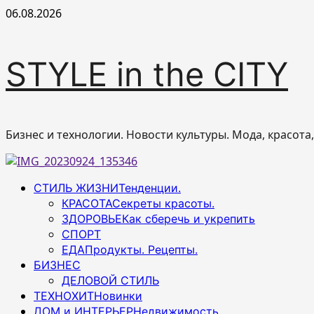
Перейти
06.08.2026
к
содержимому
STYLE in the CITY
Бизнес и технологии. Новости культуры. Мода, красота
Основное
СТИЛЬ ЖИЗНИ
Тенденции.
меню
КРАСОТА
Секреты красоты.
ЗДОРОВЬЕ
Как сберечь и укрепить
СПОРТ
ЕДА
Продукты. Рецепты.
БИЗНЕС
ДЕЛОВОЙ СТИЛЬ
ТЕХНОХИТ
Новинки
ДОМ и ИНТЕРЬЕР
Недвижимость.