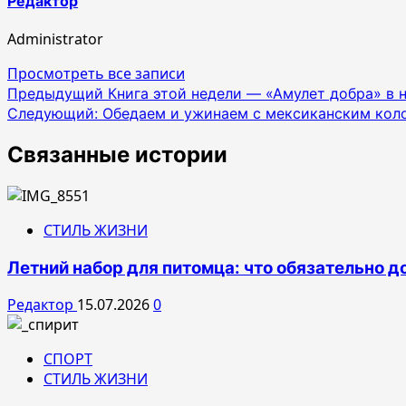
Редактор
Administrator
Просмотреть все записи
Навигация
Предыдущий
Книга этой недели — «Амулет добра» в
Следующий:
Обедаем и ужинаем с мексиканским кол
по
записям
Связанные истории
СТИЛЬ ЖИЗНИ
Летний набор для питомца: что обязательно д
Редактор
15.07.2026
0
СПОРТ
СТИЛЬ ЖИЗНИ