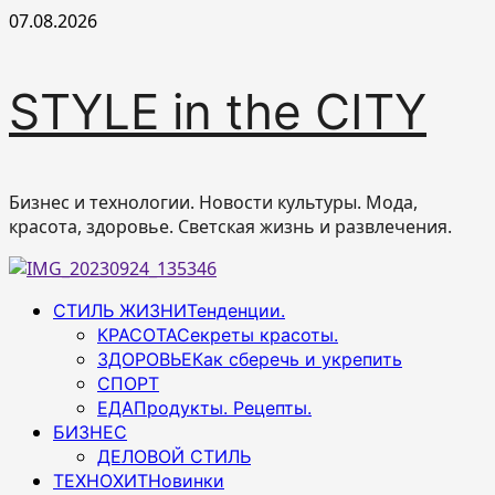
Перейти
07.08.2026
к
содержимому
STYLE in the CITY
Бизнес и технологии. Новости культуры. Мода,
красота, здоровье. Светская жизнь и развлечения.
Основное
СТИЛЬ ЖИЗНИ
Тенденции.
меню
КРАСОТА
Секреты красоты.
ЗДОРОВЬЕ
Как сберечь и укрепить
СПОРТ
ЕДА
Продукты. Рецепты.
БИЗНЕС
ДЕЛОВОЙ СТИЛЬ
ТЕХНОХИТ
Новинки