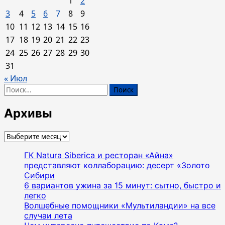
1
2
3
4
5
6
7
8
9
10
11
12
13
14
15
16
17
18
19
20
21
22
23
24
25
26
27
28
29
30
31
« Июл
Найти:
Архивы
Архивы
ГК Natura Siberica и ресторан «Айна»
представляют коллаборацию: десерт «Золото
Сибири
6 вариантов ужина за 15 минут: сытно, быстро и
легко
Волшебные помощники «Мультиландии» на все
случаи лета