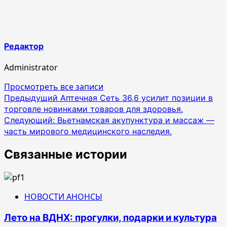
Редактор
Administrator
Просмотреть все записи
Навигация
Предыдущий
Аптечная Сеть 36,6 усилит позиции в
торговле новинками товаров для здоровья.
по
Следующий:
Вьетнамская акупунктура и массаж —
записям
часть мирового медицинского наследия.
Связанные истории
НОВОСТИ АНОНСЫ
Лето на ВДНХ: прогулки, подарки и культура