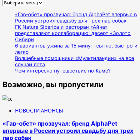
Архивы
«Гав-обет» прозвучал: бренд AlphaPet впервые в
России устроил свадьбу для трех пар собак
ГК Natura Siberica и ресторан «Айна»
представляют коллаборацию: десерт «Золото
Сибири
6 вариантов ужина за 15 минут: сытно, быстро и
легко
Волшебные помощники «Мультиландии» на все
случаи лета
Чем интересно путешествие по Каме?
Возможно, вы пропустили
НОВОСТИ АНОНСЫ
«Гав-обет» прозвучал: бренд AlphaPet
впервые в России устроил свадьбу для трех
пар собак