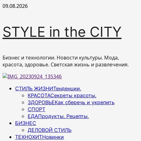
Перейти
09.08.2026
к
содержимому
STYLE in the CITY
Бизнес и технологии. Новости культуры. Мода,
красота, здоровье. Светская жизнь и развлечения.
Основное
СТИЛЬ ЖИЗНИ
Тенденции.
меню
КРАСОТА
Секреты красоты.
ЗДОРОВЬЕ
Как сберечь и укрепить
СПОРТ
ЕДА
Продукты. Рецепты.
БИЗНЕС
ДЕЛОВОЙ СТИЛЬ
ТЕХНОХИТ
Новинки