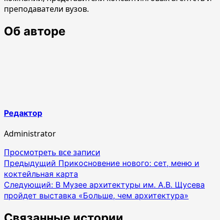
преподаватели вузов.
Об авторе
Редактор
Administrator
Просмотреть все записи
Навигация
Предыдущий
Прикосновение нового: сет, меню и
коктейльная карта
по
Следующий:
В Музее архитектуры им. А.В. Щусева
записям
пройдет выставка «Больше, чем архитектура»
Связанные истории