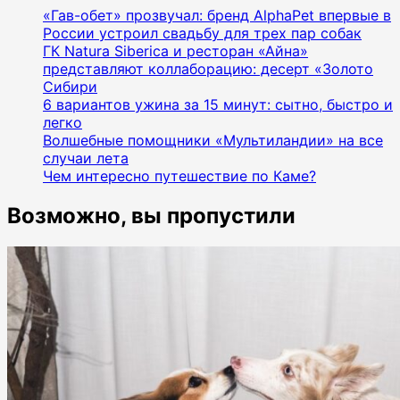
«Гав-обет» прозвучал: бренд AlphaPet впервые в
России устроил свадьбу для трех пар собак
ГК Natura Siberica и ресторан «Айна»
представляют коллаборацию: десерт «Золото
Сибири
6 вариантов ужина за 15 минут: сытно, быстро и
легко
Волшебные помощники «Мультиландии» на все
случаи лета
Чем интересно путешествие по Каме?
Возможно, вы пропустили