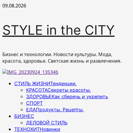
Перейти
09.08.2026
к
содержимому
STYLE in the CITY
Бизнес и технологии. Новости культуры. Мода,
красота, здоровье. Светская жизнь и развлечения.
Основное
СТИЛЬ ЖИЗНИ
Тенденции.
меню
КРАСОТА
Секреты красоты.
ЗДОРОВЬЕ
Как сберечь и укрепить
СПОРТ
ЕДА
Продукты. Рецепты.
БИЗНЕС
ДЕЛОВОЙ СТИЛЬ
ТЕХНОХИТ
Новинки