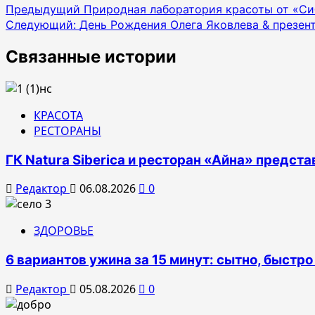
Навигация
Предыдущий
Природная лаборатория красоты от «Си
Следующий:
День Рождения Олега Яковлева & презент
по
записям
Связанные истории
КРАСОТА
РЕСТОРАНЫ
ГК Natura Siberica и ресторан «Айна» предс
Редактор
06.08.2026
0
ЗДОРОВЬЕ
6 вариантов ужина за 15 минут: сытно, быстро
Редактор
05.08.2026
0