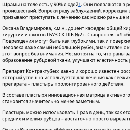
Шрамы на теле есть у 90% людей
1
. Они появляются в 
происшествий. Вопреки ряду заблуждений, коррекция 
призывают приступать к лечению как можно раньше и 
Оксана Владимирова, к.м.н., доцент кафедры общей х
хирургии и ожогов ГБУЗ СК ГКБ №2 г. Ставрополя: «Лю
Повреждения могут быть как глубокими, так и поверхн
человека даже самый небольшой рубец значителен с ко
этот вопрос без внимания. Несмотря на то, что раны 
образование рубцовой ткани, улучшают эластичность р
Препарат Контрактубекс давно и хорошо известен росс
который успешно используется для лечения как свежих
препарата – пластырь пролонгированного действия.
В составе пластыря инновационная матрица активного
становится значительно менее заметным.
Пластырь можно использовать 1 раз в день, так как ег
средних и мелких рубцов – достаточно просто вырезат
Оксана Владимирова: «Эффект повязки создаёт специа