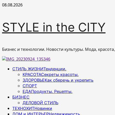
Перейти
08.08.2026
к
содержимому
STYLE in the CITY
Бизнес и технологии. Новости культуры. Мода, красота
Основное
СТИЛЬ ЖИЗНИ
Тенденции.
меню
КРАСОТА
Секреты красоты.
ЗДОРОВЬЕ
Как сберечь и укрепить
СПОРТ
ЕДА
Продукты. Рецепты.
БИЗНЕС
ДЕЛОВОЙ СТИЛЬ
ТЕХНОХИТ
Новинки
ДОМ и ИНТЕРЬЕР
Недвижимость.