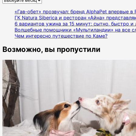
«Гав-обет» прозвучал: бренд AlphaPet впервые в
ГК Natura Siberica и ресторан «Айна» представл
6 вариантов ужина за 15 минут: сытно, быстро и 
Волшебные помощники «Мультиландии» на все с
Чем интересно путешествие по Каме?
Возможно, вы пропустили