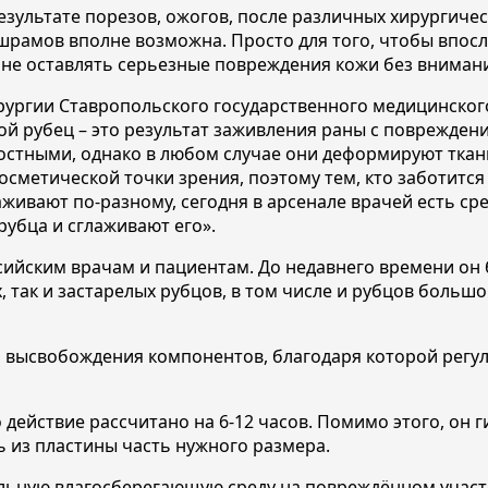
результате порезов, ожогов, после различных хирургич
шрамов вполне возможна. Просто для того, чтобы впос
не оставлять серьезные повреждения кожи без вниман
ирургии Ставропольского государственного медицинског
бой рубец – это результат заживления раны с поврежден
остными, однако в любом случае они деформируют ткани
сметической точки зрения, поэтому тем, кто заботится
заживают по-разному, сегодня в арсенале врачей есть с
убца и сглаживают его».
ийским врачам и пациентам. До недавнего времени он б
, так и застарелых рубцов, в том числе и рубцов боль
 высвобождения компонентов, благодаря которой регул
о действие рассчитано на 6-12 часов. Помимо этого, он
ь из пластины часть нужного размера.
льную влагосберегающую среду на повреждённом участк