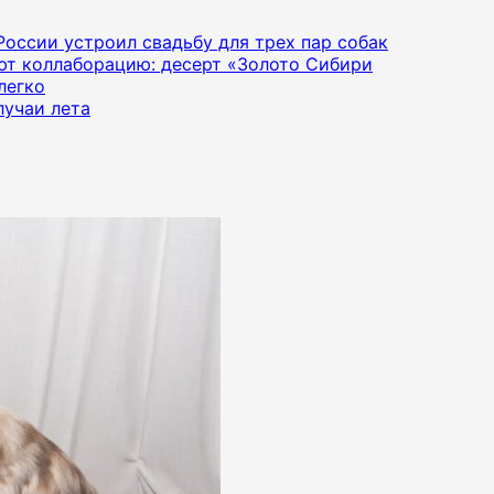
 России устроил свадьбу для трех пар собак
яют коллаборацию: десерт «Золото Сибири
легко
лучаи лета