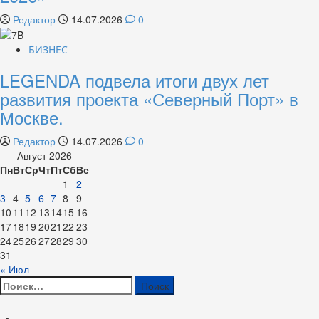
Редактор
14.07.2026
0
БИЗНЕС
LEGENDA подвела итоги двух лет
развития проекта «Северный Порт» в
Москве.
Редактор
14.07.2026
0
Август 2026
Пн
Вт
Ср
Чт
Пт
Сб
Вс
1
2
3
4
5
6
7
8
9
10
11
12
13
14
15
16
17
18
19
20
21
22
23
24
25
26
27
28
29
30
31
« Июл
Найти: