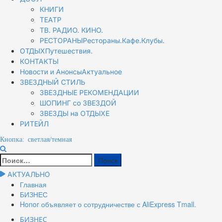
КНИГИ
ТЕАТР
ТВ. РАДИО. КИНО.
РЕСТОРАНЫ
Рестораны.Кафе.Клубы.
ОТДЫХ
Путешествия.
КОНТАКТЫ
Новости и Анонсы
Актуальное
ЗВЕЗДНЫЙ СТИЛЬ
ЗВЕЗДНЫЕ РЕКОМЕНДАЦИИ
ШОПИНГ со ЗВЕЗДОЙ
ЗВЕЗДЫ на ОТДЫХЕ
РИТЕЙЛ
Кнопка: светлая/темная
Найти:
АКТУАЛЬНО
Главная
БИЗНЕС
Honor объявляет о сотрудничестве с AliExpress Tmall.
БИЗНЕС