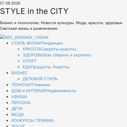
Перейти
07.08.2026
к
STYLE in the CITY
содержимому
Бизнес и технологии. Новости культуры. Мода, красота, здоровье.
Светская жизнь и развлечения.
Основное
СТИЛЬ ЖИЗНИ
Тенденции.
меню
КРАСОТА
Секреты красоты.
ЗДОРОВЬЕ
Как сберечь и укрепить
СПОРТ
ЕДА
Продукты. Рецепты.
БИЗНЕС
ДЕЛОВОЙ СТИЛЬ
ТЕХНОХИТ
Новинки
ДОМ и ИНТЕРЬЕР
Недвижимость.
АФИША
ПЕРСОНА
ДЕТИ
МОДА
КОНКУРСЫ. ПРЕМИИ.
ДОСУГ