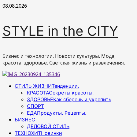
Перейти
08.08.2026
к
содержимому
STYLE in the CITY
Бизнес и технологии. Новости культуры. Мода,
красота, здоровье. Светская жизнь и развлечения.
Основное
СТИЛЬ ЖИЗНИ
Тенденции.
меню
КРАСОТА
Секреты красоты.
ЗДОРОВЬЕ
Как сберечь и укрепить
СПОРТ
ЕДА
Продукты. Рецепты.
БИЗНЕС
ДЕЛОВОЙ СТИЛЬ
ТЕХНОХИТ
Новинки