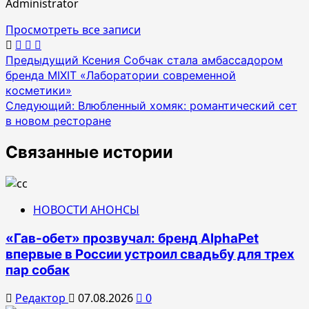
Administrator
Просмотреть все записи
Навигация
Предыдущий
Ксения Собчак стала амбассадором
бренда MIXIT «Лаборатории современной
по
косметики»
записям
Следующий:
Влюбленный хомяк: романтический сет
в новом ресторане
Связанные истории
НОВОСТИ АНОНСЫ
«Гав-обет» прозвучал: бренд AlphaPet
впервые в России устроил свадьбу для трех
пар собак
Редактор
07.08.2026
0