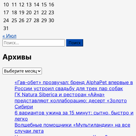
10
11
12
13
14
15
16
17
18
19
20
21
22
23
24
25
26
27
28
29
30
31
« Июл
Найти:
Архивы
Архивы
«Гав-обет» прозвучал: бренд AlphaPet впервые в
России устроил свадьбу для трех пар собак
ГК Natura Siberica и ресторан «Айна»
представляют коллаборацию: десерт «Золото
Сибири
6 вариантов ужина за 15 минут: сытно, быстро и
легко
Волшебные помощники «Мультиландии» на все
случаи лета