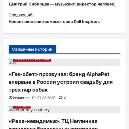
а
Дмитрий Сибирцев — музыкант, директор,человек.
в
Следующий:
и
Новое поколение компьютеров Dell Inspiron.
г
а
ц
Связанные истории
и
НОВОСТИ АНОНСЫ
я
п
«Гав-обет» прозвучал: бренд AlphaPet
впервые в России устроил свадьбу для
о
трех пар собак
з
Редактор
07.08.2026
0
а
АФИША
п
и
«Река-невидимка». ТЦ Неглинная
с
запускает бесплатные авторские