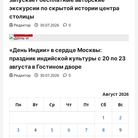
я
экскурсии по скрытой истории центра
столицы
м
Редактор
30.07.2026
0
АФИША
«День Индии» в сердце Москвы:
праздник индийской культуры с 20 по 23
августа в Гостином дворе
Редактор
30.07.2026
0
Август 2026
Пн
Вт
Ср
Чт
Пт
Сб
Вс
1
2
3
4
5
6
7
8
9