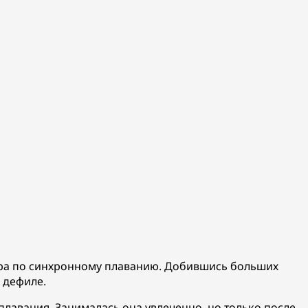
ира по синхронному плаванию. Добившись больших
 дефиле.
плавания. Занималась она увлеченно, но только после