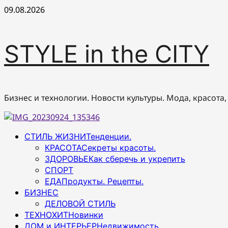
Перейти
09.08.2026
к
содержимому
STYLE in the CITY
Бизнес и технологии. Новости культуры. Мода, красота,
Основное
СТИЛЬ ЖИЗНИ
Тенденции.
меню
КРАСОТА
Секреты красоты.
ЗДОРОВЬЕ
Как сберечь и укрепить
СПОРТ
ЕДА
Продукты. Рецепты.
БИЗНЕС
ДЕЛОВОЙ СТИЛЬ
ТЕХНОХИТ
Новинки
ДОМ и ИНТЕРЬЕР
Недвижимость.