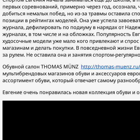
первых соревнований, примерно через год, осознала, ч
добиться немалых побед, но из-за травмы оставила сп
позиции в рейтингах моделей. Она уже успела завоеват
журнала, дефилировать по подиуму в нарядах от Надеж
журналах, в том числе и на обложках. Популярность Ев
худосочные модели уже мало кого привлекают и спрос 
магазинам и делать покупки. В повседневной жизни Е
за рулем. Не оставила она и занятия спортом-регулярн
Обувной салон THOMAS MÜNZ
http://thomas-muenz.ru
мультибрендовых магазинов обуви и аксессуаров евро
ассортимент обуви, который отвечает самому разнооб
Евгение очень понравилась новая коллекция обуви и о