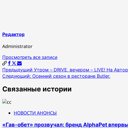
Редактор
Administrator
Просмотреть все записи
Навигация
Предыдущий
Утром – DRIVE, вечером – LIVE! На Авто
Следующий:
Осенний сезон в ресторане Butler.
по
записям
Связанные истории
НОВОСТИ АНОНСЫ
«Гав-обет» прозвучал: бренд AlphaPet впервы