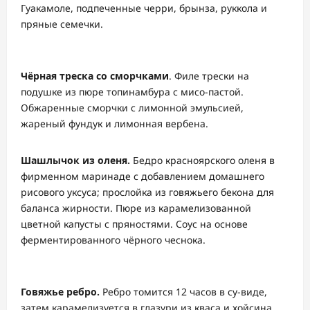
Гуакамоле, подпеченные черри, брынза, руккола и
пряные семечки.
Чёрная треска со сморчками
. Филе трески на
подушке из пюре топинамбура с мисо-пастой.
Обжаренные сморчки с лимонной эмульсией,
жареный фундук и лимонная вербена.
Шашлычок из оленя.
Бедро красноярского оленя в
фирменном маринаде с добавлением домашнего
рисового уксуса; прослойка из говяжьего бекона для
баланса жирности. Пюре из карамелизованной
цветной капусты с пряностями. Соус на основе
ферментированного чёрного чеснока.
Говяжье ребро.
Ребро томится 12 часов в су-виде,
затем карамелизуется в глазури из кваса и хойсина.