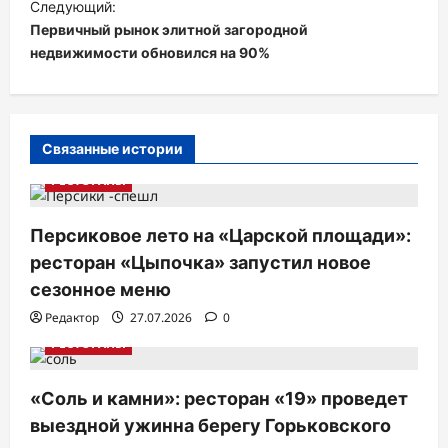
Следующий:
и
Первичный рынок элитной загородной
недвижимости обновился на 90%
г
а
ц
и
Связанные истории
я
РЕСТОРАНЫ
п
Персиковое лето на «Царской площади»:
о
ресторан «Цыпочка» запустил новое
з
сезонное меню
а
Редактор
27.07.2026
0
п
РЕСТОРАНЫ
и
с
«Соль и камни»: ресторан «19» проведет
выездной ужинна берегу Горьковского
я