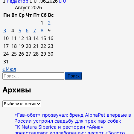
Редактор
01.06.2026
0
Август 2026
Пн
Вт
Ср
Чт
Пт
Сб
Вс
1
2
3
4
5
6
7
8
9
10
11
12
13
14
15
16
17
18
19
20
21
22
23
24
25
26
27
28
29
30
31
« Июл
Найти:
Архивы
Архивы
«Гав-обет» прозвучал: бренд AlphaPet впервые в
России устроил свадьбу для трех пар собак
ГК Natura Siberica и ресторан «Айна»
представляют коллаборацию: десерт «Золото