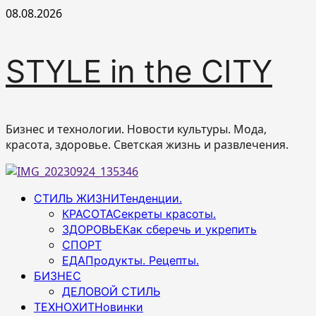
Перейти
08.08.2026
к
содержимому
STYLE in the CITY
Бизнес и технологии. Новости культуры. Мода,
красота, здоровье. Светская жизнь и развлечения.
Основное
СТИЛЬ ЖИЗНИ
Тенденции.
меню
КРАСОТА
Секреты красоты.
ЗДОРОВЬЕ
Как сберечь и укрепить
СПОРТ
ЕДА
Продукты. Рецепты.
БИЗНЕС
ДЕЛОВОЙ СТИЛЬ
ТЕХНОХИТ
Новинки