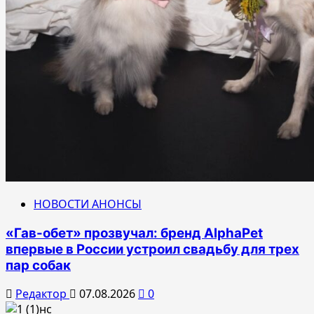
НОВОСТИ АНОНСЫ
«Гав-обет» прозвучал: бренд AlphaPet
впервые в России устроил свадьбу для трех
пар собак
Редактор
07.08.2026
0