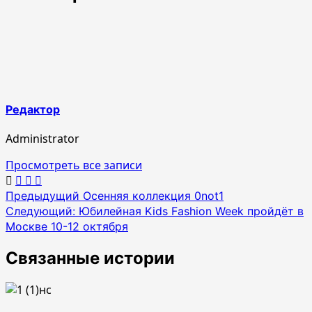
Редактор
Administrator
Просмотреть все записи
Навигация
Предыдущий
Осенняя коллекция 0not1
Следующий:
Юбилейная Kids Fashion Week пройдёт в
по
Москве 10-12 октября
записям
Связанные истории