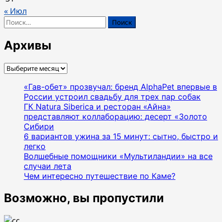
« Июл
Найти:
Архивы
Архивы
«Гав-обет» прозвучал: бренд AlphaPet впервые в
России устроил свадьбу для трех пар собак
ГК Natura Siberica и ресторан «Айна»
представляют коллаборацию: десерт «Золото
Сибири
6 вариантов ужина за 15 минут: сытно, быстро и
легко
Волшебные помощники «Мультиландии» на все
случаи лета
Чем интересно путешествие по Каме?
Возможно, вы пропустили