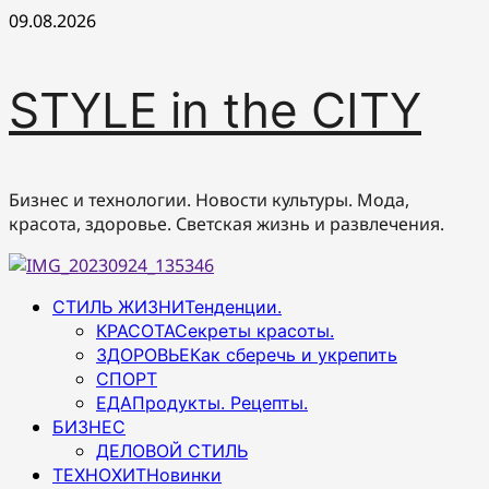
Перейти
09.08.2026
к
содержимому
STYLE in the CITY
Бизнес и технологии. Новости культуры. Мода,
красота, здоровье. Светская жизнь и развлечения.
Основное
СТИЛЬ ЖИЗНИ
Тенденции.
меню
КРАСОТА
Секреты красоты.
ЗДОРОВЬЕ
Как сберечь и укрепить
СПОРТ
ЕДА
Продукты. Рецепты.
БИЗНЕС
ДЕЛОВОЙ СТИЛЬ
ТЕХНОХИТ
Новинки