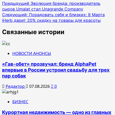
Навигация
Предыдущий
Эволюция бренда: производитель
сыров Umalat стал Unagrande Company
по
Следующий:
Порадовать себя и близких: 8 Марта
записям
iHerb дарит 20% скидку на товары для красоты
Связанные истории
НОВОСТИ АНОНСЫ
«Гав-обет» прозвучал: бренд AlphaPet
впервые в России устроил свадьбу для трех
пар собак
Редактор
07.08.2026
0
БИЗНЕС
Курортная недвижимость — одно из главных