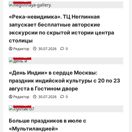
АФИША
я
п
«Река-невидимка». ТЦ Неглинная
запускает бесплатные авторские
о
экскурсии по скрытой истории центра
з
столицы
а
Редактор
30.07.2026
0
п
АФИША
и
с
«День Индии» в сердце Москвы:
я
праздник индийской культуры с 20 по 23
августа в Гостином дворе
м
Редактор
30.07.2026
0
АФИША
Больше праздников в июле с
«Мультиландией»