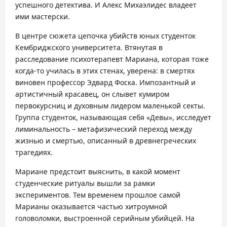
успешного детектива. И Алекс Михаэлидес владеет
ими мастерски.
В центре сюжета цепочка убийств юных студенток
Кембриджского университета. Втянутая в
расследование психотерапевт Мариана, которая тоже
когда-то училась в этих стенах, уверена: в смертях
виновен профессор Эдвард Фоска. Импозантный и
артистичный красавец, он слывет кумиром
первокурсниц и духовным лидером маленькой секты.
Группа студенток, называющая себя «Девы», исследует
лиминальность – метафизический переход между
жизнью и смертью, описанный в древнегреческих
трагедиях.
Мариане предстоит выяснить, в какой момент
студенческие ритуалы вышли за рамки
экспериментов. Тем временем прошлое самой
Марианы оказывается частью хитроумной
головоломки, выстроенной серийным убийцей. На