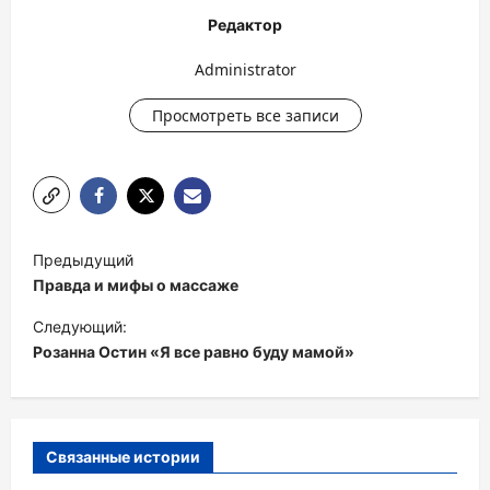
Редактор
Administrator
Просмотреть все записи
Н
Предыдущий
а
Правда и мифы о массаже
в
Следующий:
и
Розанна Остин «Я все равно буду мамой»
г
а
ц
Связанные истории
и