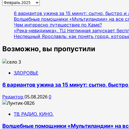
Архивы
6 вариантов ужина за 15 минут: сытно, быстро и 
Волшебные помощники «Мультиландии» на все с
Чем интересно путешествие по Каме?
«Река-невидимка». ТЦ Неглинная запускает бесп
Неспешный Ярославль: как понять город, котор
Возможно, вы пропустили
ЗДОРОВЬЕ
6 вариантов ужина за 15 минут: сытно, быстро
Редактор
05.08.2026
0
ТВ. РАДИО. КИНО.
Волшебные помощники «Мультиландии» на все