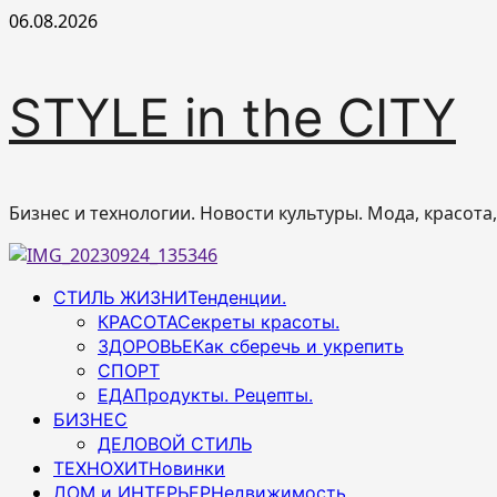
Перейти
06.08.2026
к
содержимому
STYLE in the CITY
Бизнес и технологии. Новости культуры. Мода, красота
Основное
СТИЛЬ ЖИЗНИ
Тенденции.
меню
КРАСОТА
Секреты красоты.
ЗДОРОВЬЕ
Как сберечь и укрепить
СПОРТ
ЕДА
Продукты. Рецепты.
БИЗНЕС
ДЕЛОВОЙ СТИЛЬ
ТЕХНОХИТ
Новинки
ДОМ и ИНТЕРЬЕР
Недвижимость.