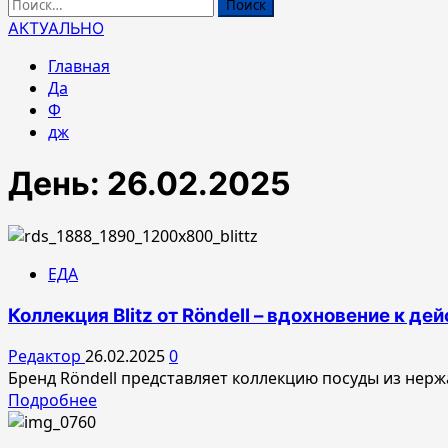
Найти:
АКТУАЛЬНО
Главная
Да
Ф
дж
День:
26.02.2025
ЕДА
Коллекция Blitz от Röndell – вдохновение к де
Редактор
26.02.2025
0
Бренд Röndell представляет коллекцию посуды из нержа
Прочитать
Подробнее
больше
о