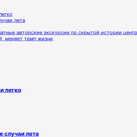
легко
лучаи лета
латные авторские экскурсии по скрытой истории цент
ый меняет темп жизни
 и легко
 случаи лета