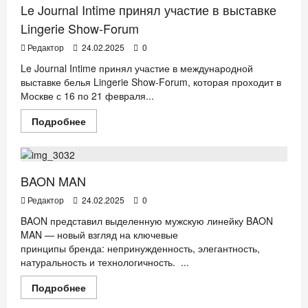
Le Journal Intime принял участие в выставке
Lingerie Show-Forum
Редактор
24.02.2025
0
Le Journal Intime принял участие в международной
выставке белья Lingerie Show-Forum, которая проходит в
Москве с 16 по 21 февраля...
Прочитать
Подробнее
больше
Мода
о
Le
Journal
Intime
принял
BAON MAN
участие
в
Редактор
24.02.2025
0
выставке
Lingerie
BAON представил выделенную мужскую линейку BAON
Show-
MAN — новый взгляд на ключевые
Forum
принципы бренда: непринужденность, элегантность,
натуральность и технологичность. ...
Прочитать
Подробнее
больше
ТехноХит.
о