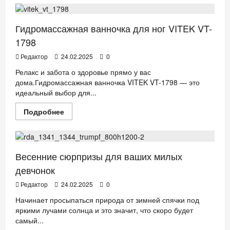
BAON
MAN
Гидромассажная ванночка для ног VITEK VT-
1798
Редактор
24.02.2025
0
Релакс и забота о здоровье прямо у вас
дома.Гидромассажная ванночка VITEK VT-1798 — это
идеальный выбор для...
Прочитать
Подробнее
больше
РИТЕЙЛ
о
Гидромассажная
ванночка
для
ног
Весенние сюрпризы для ваших милых
VITEK
VT-
девчонок
1798
Редактор
24.02.2025
0
Начинает просыпаться природа от зимней спячки под
яркими лучами солнца и это значит, что скоро будет
самый...