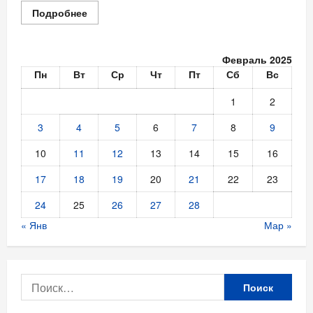
Прочитать
Подробнее
больше
о
Весенние
сюрпризы
Февраль 2025
для
ваших
Пн
Вт
Ср
Чт
Пт
Сб
Вс
милых
девчонок
1
2
3
4
5
6
7
8
9
10
11
12
13
14
15
16
17
18
19
20
21
22
23
24
25
26
27
28
« Янв
Мар »
Найти: