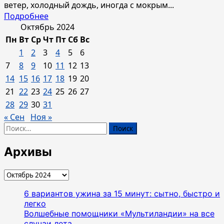
ветер, холодный дождь, иногда с мокрым...
Прочитать
Подробнее
больше
Октябрь 2024
о
Пн
Вт
Ср
Чт
Пт
Сб
Вс
Салон
1
2
3
4
5
6
дома:
7
8
9
10
11
12
13
Очищение
14
15
16
17
18
19
20
и
21
22
23
24
25
26
27
уход
в
28
29
30
31
осенний
« Сен
Ноя »
период
Найти:
Архивы
Архивы
6 вариантов ужина за 15 минут: сытно, быстро и
легко
Волшебные помощники «Мультиландии» на все
случаи лета