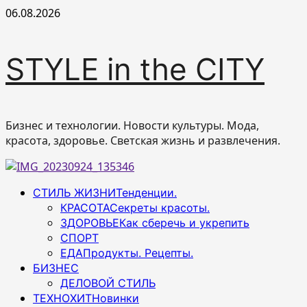
Перейти
06.08.2026
к
содержимому
STYLE in the CITY
Бизнес и технологии. Новости культуры. Мода,
красота, здоровье. Светская жизнь и развлечения.
Основное
СТИЛЬ ЖИЗНИ
Тенденции.
меню
КРАСОТА
Секреты красоты.
ЗДОРОВЬЕ
Как сберечь и укрепить
СПОРТ
ЕДА
Продукты. Рецепты.
БИЗНЕС
ДЕЛОВОЙ СТИЛЬ
ТЕХНОХИТ
Новинки