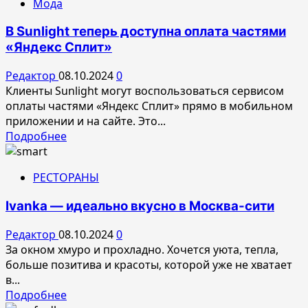
Мода
Презентация
осенне-
В Sunlight теперь доступна оплата частями
зимней
«Яндекс Сплит»
коллекции
от
Редактор
08.10.2024
0
бренда
Клиенты Sunlight могут воспользоваться сервисом
NELVА
оплаты частями «Яндекс Сплит» прямо в мобильном
приложении и на сайте. Это...
Прочитать
Подробнее
больше
о
РЕСТОРАНЫ
В
Sunlight
Ivanka — идеально вкусно в Москва-сити
теперь
доступна
Редактор
08.10.2024
0
оплата
За окном хмуро и прохладно. Хочется уюта, тепла,
частями
больше позитива и красоты, которой уже не хватает
«Яндекс
в...
Сплит»
Прочитать
Подробнее