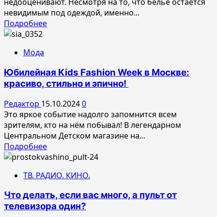
недооценивают. Несмотря на то, что белье остается
России»
невидимым под одеждой, именно...
Прочитать
Подробнее
больше
о
Мода
Комфорт,
мягкость
Юбилейная Kids Fashion Week в Москве:
и
красиво, стильно и эпично!
любовь
к
Редактор
15.10.2024
0
телу
Это яркое событие надолго запомнится всем
—
зрителям, кто на нём побывал! В легендарном
новые
Центральном Детском магазине на...
капсулы
Прочитать
Подробнее
белья
больше
от
о
belle
ТВ. РАДИО. КИНО.
Юбилейная
you
Kids
Что делать, если вас много, а пульт от
Fashion
телевизора один?
Week