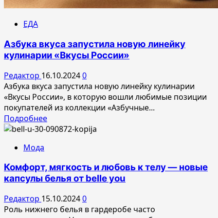
ЕДА
Азбука вкуса запустила новую линейку
кулинарии «Вкусы России»
Редактор
16.10.2024
0
Азбука вкуса запустила новую линейку кулинарии
«Вкусы России», в которую вошли любимые позиции
покупателей из коллекции «Азбучные...
Прочитать
Подробнее
больше
о
Мода
Азбука
вкуса
Комфорт, мягкость и любовь к телу — новые
запустила
капсулы белья от belle you
новую
линейку
Редактор
15.10.2024
0
кулинарии
Роль нижнего белья в гардеробе часто
«Вкусы