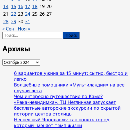
на
14
15
16
17
18
19
20
онлайн
21
22
23
24
25
26
27
«ЗАБЕГ
РАДИ
28
29
30
31
ЖИЗНИ»!
« Сен
Ноя »
Бежим
Найти:
с
1
Архивы
по
31
Архивы
октября.
6 вариантов ужина за 15 минут: сытно, быстро и
легко
Волшебные помощники «Мультиландии» на все
случаи лета
Чем интересно путешествие по Каме?
«Река-невидимка». ТЦ Неглинная запускает
бесплатные авторские экскурсии по скрытой
истории центра столицы
Неспешный Ярославль: как понять город,
который меняет темп жизни