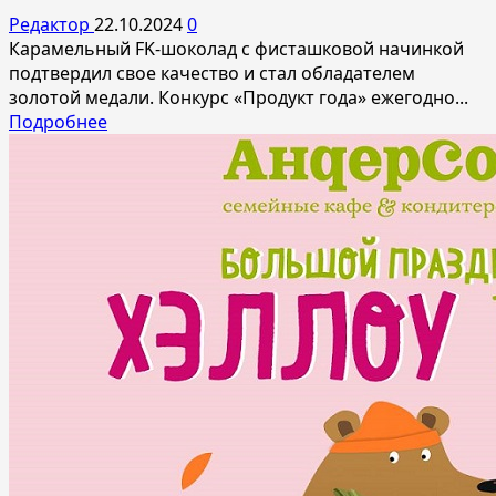
лучшее
Редактор
22.10.2024
0
для
Карамельный FK-шоколад с фисташковой начинкой
красоты!
подтвердил свое качество и стал обладателем
золотой медали. Конкурс «Продукт года» ежегодно...
Прочитать
Подробнее
больше
о
Компания
French
Kiss
получила
золотую
медаль
в
конкурсе
«Продукт
года»