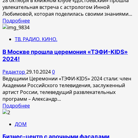
28 октября в книжном клубе «Достоевский» прошла
увлекательная встреча с астрологом Инной
Любимовой, которая поделилась своими знаниями...
Прочитать
Подробнее
больше
о
ТВ. РАДИО. КИНО.
Запланируй
2025
В Москве прошла церемония «ТЭФИ-KIDS»
год
2024!
в
ритме
Редактор
29.10.2024
0
звезд:
Ведущими Церемонии «ТЭФИ-KIDS» 2024 стали: член
встреча
Академии Российского телевидения, заслуженный
с
артист России, телеведущий развлекательных
астрологом
программ – Александр...
Инной
Прочитать
Подробнее
Любимовой
больше
о
ДОМ
В
Москве
Бизнес-центр с арочными фасадами