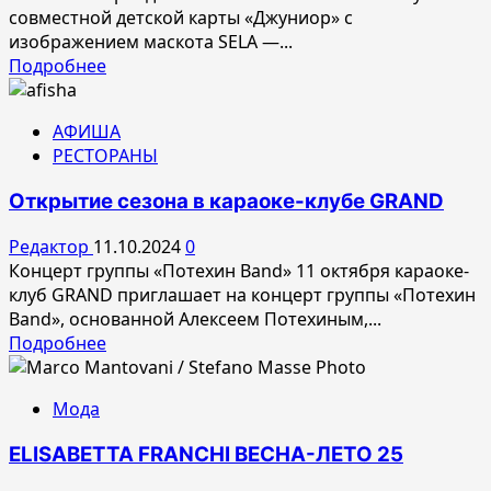
совместной детской карты «Джуниор» с
изображением маскота SELA —...
Прочитать
Подробнее
больше
о
АФИША
SELA
РЕСТОРАНЫ
и
Т-
Открытие сезона в караоке-клубе GRAND
Банк
представили
Редактор
11.10.2024
0
карту
Концерт группы «Потехин Band» 11 октября караоке-
«Джуниор»
клуб GRAND приглашает на концерт группы «Потехин
в
Band», основанной Алексеем Потехиным,...
лимитированном
Прочитать
Подробнее
дизайне
больше
о
Мода
Открытие
сезона
ELISABETTA FRANCHI ВЕСНА-ЛЕТО 25
в
караоке-