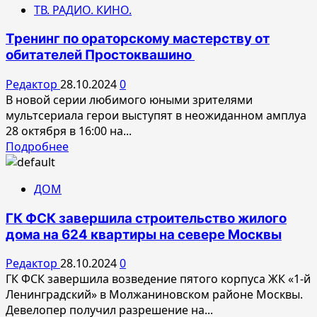
ТВ. РАДИО. КИНО.
Инвестор
вложил
Тренинг по ораторскому мастерству от
385
обитателей Простоквашино
млн
рублей
Редактор
28.10.2024
0
в
В новой серии любимого юными зрителями
создание
мультсериала герои выступят в неожиданном амплуа
общественной
28 октября в 16:00 на...
зоны
Прочитать
Подробнее
в
больше
Хамовниках
о
ДОМ
Тренинг
по
ГК ФСК завершила строительство жилого
ораторскому
дома на 624 квартиры на севере Москвы
мастерству
от
Редактор
28.10.2024
0
обитателей
ГК ФСК завершила возведение пятого корпуса ЖК «1-й
Простоквашино
Ленинградский» в Молжаниновском районе Москвы.
Девелопер получил разрешение на...