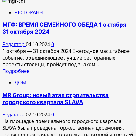
больше
о
РЕСТОРАНЫ
Ivanka
—
МГФ: ВРЕМЯ СЕМЕЙНОГО ОБЕДА 1 октября —
идеально
31 октября 2024
вкусно
в
Редактор
04.10.2024
0
Москва-
1 октября — 31 октября 2024 Ежегодное масштабное
сити
событие, объединяющее лучшие ресторанные
проекты столицы, пройдет под знаком...
Прочитать
Подробнее
больше
ДОМ
о
МГФ: ВРЕМЯ
MR Group: новый этап строительства
СЕМЕЙНОГО
городского квартала SLAVA
ОБЕДА 1
октября
Редактор
02.10.2024
0
—
На площадке премиального городского квартала
31
SLAVA была проведена торжественная церемония,
октября
посвященная началу строительства второй и третьей