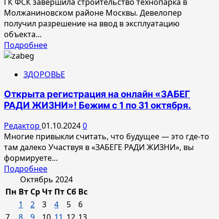
ГК ФСК завершила строительство технопарка в
Молжаниновском районе Москвы. Девелопер
получил разрешение на ввод в эксплуатацию
объекта...
Прочитать
Подробнее
больше
о
ЗДОРОВЬЕ
ГК
ФСК
Открыта регистрация на онлайн «ЗАБЕГ
сдала
РАДИ ЖИЗНИ»! Бежим с 1 по 31 октября.
в
эксплуатацию
Редактор
01.10.2024
0
технопарк
Многие привыкли считать, что будущее — это где-то
на
там далеко Участвуя в «ЗАБЕГЕ РАДИ ЖИЗНИ», вы
севере
формируете...
Москвы
Прочитать
Подробнее
больше
Октябрь 2024
о
Пн
Вт
Ср
Чт
Пт
Сб
Вс
Открыта
1
2
3
4
5
6
регистрация
7
8
9
10
11
12
13