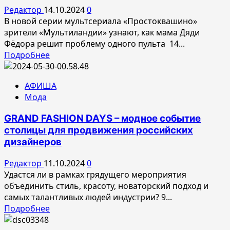
в
Редактор
14.10.2024
0
Москве:
В новой серии мультсериала «Простоквашино»
красиво,
зрители «Мультиландии» узнают, как мама Дяди
стильно
Фёдора решит проблему одного пульта 14...
и
Прочитать
Подробнее
эпично!
больше
о
АФИША
Что
Мода
делать,
если
GRAND FASHION DAYS – модное событие
вас
столицы для продвижения российских
много,
дизайнеров
а
пульт
Редактор
11.10.2024
0
от
Удастся ли в рамках грядущего мероприятия
телевизора
объединить стиль, красоту, новаторский подход и
один?
самых талантливых людей индустрии? 9...
Прочитать
Подробнее
больше