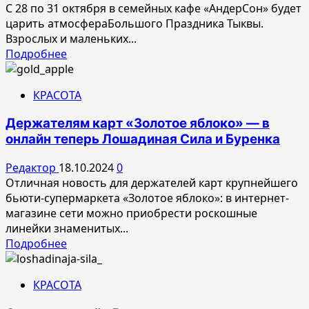
С 28 по 31 октября в семейных кафе «АндерСон» будет
царить атмосфераБольшого Праздника Тыквы.
Взрослых и маленьких...
Прочитать
Подробнее
больше
о
КРАСОТА
Большой
Праздник
Держателям карт «Золотое яблоко» — в
Тыквы
онлайн теперь Лошадиная Сила и Буренка
в
АндерСоне
Редактор
18.10.2024
0
Отличная новость для держателей карт крупнейшего
бьюти-супермаркета «Золотое яблоко»: в интернет-
магазине сети можно приобрести роскошные
линейки знаменитых...
Прочитать
Подробнее
больше
о
КРАСОТА
Держателям
карт