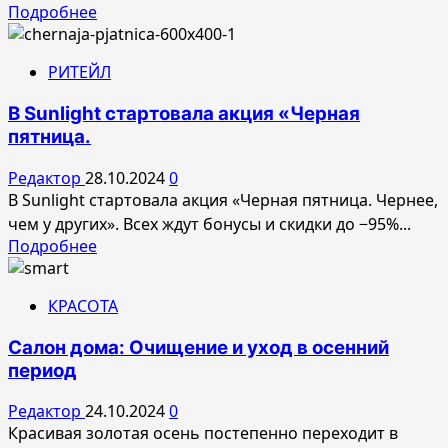
Прочитать
Подробнее
больше
о
РИТЕЙЛ
ГК
ФСК
В Sunlight стартовала акция «Черная
завершила
пятница.
строительство
жилого
Редактор
28.10.2024
0
дома
В Sunlight стартовала акция «Черная пятница. Чернее,
на
чем у других». Всех ждут бонусы и скидки до −95%...
624
Прочитать
Подробнее
квартиры
больше
на
о
севере
КРАСОТА
В
Москвы
Sunlight
Салон дома: Очищение и уход в осенний
стартовала
период
акция
«Черная
Редактор
24.10.2024
0
пятница.
Красивая золотая осень постепенно переходит в