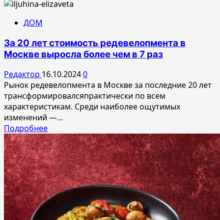
больше
о
ДОМ
«Мультиландия»
—
За 20 лет стоимость редевелопмента в
бренд
Москве выросла более чем в 7 раз
за
пределами
Редактор
16.10.2024
0
телевизионной
Рынок редевелопмента в Москве за последние 20 лет
среды
трансформировалсяпрактически по всем
характеристикам. Среди наиболее ощутимых
изменений —...
Прочитать
Подробнее
больше
о
За
20
лет
стоимость
редевелопмента
в