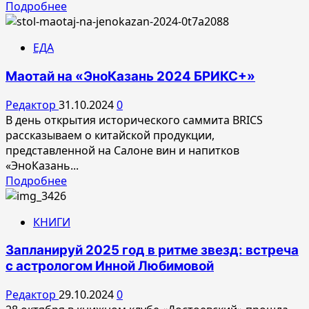
Прочитать
Подробнее
больше
о
ЕДА
Мужской
бренд
Маотай на «ЭноКазань 2024 БРИКС+»
20LINE
в
Редактор
31.10.2024
0
ТЦ
В день открытия исторического саммита BRICS
МЕТРОПОЛИС
рассказываем о китайской продукции,
представленной на Салоне вин и напитков
«ЭноКазань...
Прочитать
Подробнее
больше
о
КНИГИ
Маотай
на
Запланируй 2025 год в ритме звезд: встреча
«ЭноКазань
с астрологом Инной Любимовой
2024
БРИКС+»
Редактор
29.10.2024
0