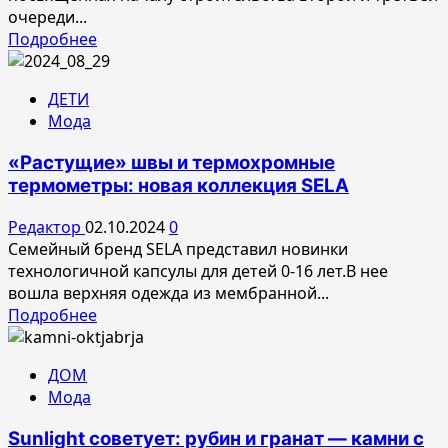
2024
очереди...
Прочитать
Подробнее
больше
о
ДЕТИ
MR
Мода
Group:
новый
«Растущие» швы и термохромные
этап
термометры: новая коллекция SELA
строительства
городского
Редактор
02.10.2024
0
квартала
Семейный бренд SELA представил новинки
SLAVA
технологичной капсулы для детей 0-16 лет.В нее
вошла верхняя одежда из мембранной...
Прочитать
Подробнее
больше
о
ДОМ
«Растущие»
Мода
швы
и
Sunlight советует: рубин и гранат — камни с
термохромные