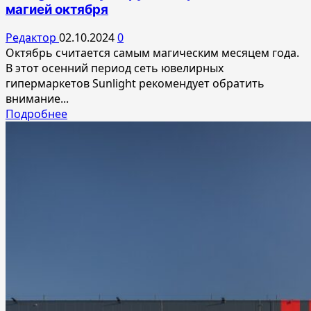
магией октября
термометры:
новая
Редактор
02.10.2024
0
коллекция
Октябрь считается самым магическим месяцем года.
SELA
В этот осенний период сеть ювелирных
гипермаркетов Sunlight рекомендует обратить
внимание...
Прочитать
Подробнее
больше
о
Sunlight
советует:
рубин
и
гранат
—
камни
с
магией
октября