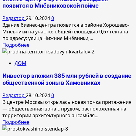
прошла
появится в Мнёвниковской пойме
церемония
«ТЭФИ-
Редактор
29.10.2024
0
KIDS»
Здание бизнес-центра появится в районе Хорошево-
2024!
Мнёвники на участке общей площадью 0,67 гектара
по адресу: улица Нижние Мнёвники,...
Прочитать
Подробнее
больше
о
ДОМ
Бизнес-
центр
Инвестор вложил 385 млн рублей в создание
с
общественной зоны в Хамовниках
арочными
фасадами
Редактор
28.10.2024
0
появится
В центре Москвы открылась новая точка притяжения
в
— общественная зона с прудом, расположенная на
Мнёвниковской
территории архитектурного ансамбля...
пойме
Прочитать
Подробнее
больше
о