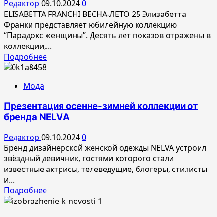
Редактор
09.10.2024
0
клубе
ELISABETTA FRANCHI ВЕСНА-ЛЕТО 25 Элизабетта
GRAND
Франки представляет юбилейную коллекцию
“Парадокс женщины”. Десять лет показов отражены в
коллекции,...
Прочитать
Подробнее
больше
о
Мода
ELISABETTA
FRANCHI
Презентация осенне-зимней коллекции от
ВЕСНА-
бренда NELVА
ЛЕТО
25
Редактор
09.10.2024
0
Бренд дизайнерской женской одежды NELVA устроил
звёздный девичник, гостями которого стали
известные актрисы, телеведущие, блогеры, стилисты
и...
Прочитать
Подробнее
больше
о