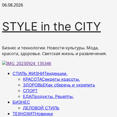
Перейти
06.08.2026
к
содержимому
STYLE in the CITY
Бизнес и технологии. Новости культуры. Мода,
красота, здоровье. Светская жизнь и развлечения.
Основное
СТИЛЬ ЖИЗНИ
Тенденции.
меню
КРАСОТА
Секреты красоты.
ЗДОРОВЬЕ
Как сберечь и укрепить
СПОРТ
ЕДА
Продукты. Рецепты.
БИЗНЕС
ДЕЛОВОЙ СТИЛЬ
ТЕХНОХИТ
Новинки