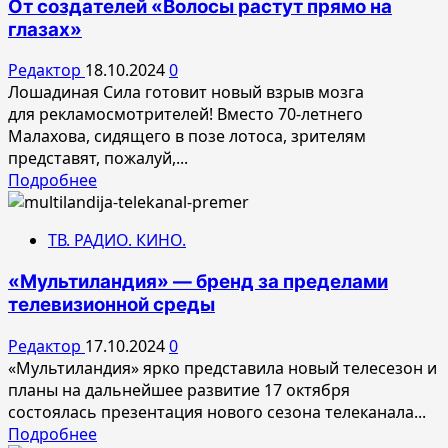
От создателей «Волосы растут прямо на
«Золотое
глазах»
яблоко»
—
Редактор
18.10.2024
0
в
Лошадиная Сила готовит новый взрыв мозга
онлайн
для рекламосмотрителей! Вместо 70-летнего
теперь
Малахова, сидящего в позе лотоса, зрителям
Лошадиная
представят, пожалуй,...
Сила
Прочитать
Подробнее
и
больше
Буренка
о
ТВ. РАДИО. КИНО.
От
создателей
«Мультиландия» — бренд за пределами
«Волосы
телевизионной среды
растут прямо
на
Редактор
17.10.2024
0
глазах»
«Мультиландия» ярко представила новый телесезон и
планы на дальнейшее развитие 17 октября
состоялась презентация нового сезона телеканала...
Прочитать
Подробнее