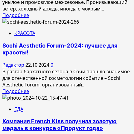
унылое и промозглое межсезонье. Пронизывающий
ветер, холодный дождь, иногда с мокрым...
Прочитать
Подробнее
больше
о
КРАСОТА
Салон
дома:
Sochi Aesthetic Forum-2024: лучшее для
Очищение
красоты!
и
уход
Редактор
22.10.2024
0
в
В разгар бархатного сезона в Сочи прошло значимое
осенний
для отечественной косметологии событие – Sochi
период
Aesthetic Forum, организованный...
Прочитать
Подробнее
больше
о
ЕДА
Sochi
Aesthetic
Компания French Kiss получила золотую
Forum-
медаль в конкурсе «Продукт года»
2024: