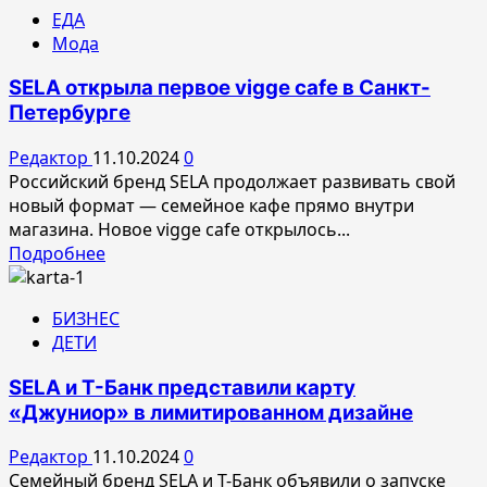
о
ЕДА
GRAND
Мода
FASHION
DAYS
SELA открыла первое vigge cafe в Санкт-
–
Петербурге
модное
событие
Редактор
11.10.2024
0
столицы
Российский бренд SELA продолжает развивать свой
для
новый формат — семейное кафе прямо внутри
продвижения
магазина. Новое vigge cafe открылось...
российских
Прочитать
Подробнее
дизайнеров
больше
о
БИЗНЕС
SELA
ДЕТИ
открыла
первое vigge cafe в
SELA и Т-Банк представили карту
Санкт-
«Джуниор» в лимитированном дизайне
Петербурге
Редактор
11.10.2024
0
Семейный бренд SELA и Т-Банк объявили о запуске