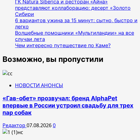
ГК Natura Siberica и ресторан «Айна»
представляют коллаборацию: десерт «Золото
Сибири
6 вариантов ужина за 15 минут: сытно, быстро и
легко
Волшебные помощники «Мультиландии» на все
случаи лета
Чем интересно путешествие по Каме?
Возможно, вы пропустили
НОВОСТИ АНОНСЫ
«Гав-обет» прозвучал: бренд AlphaPet
впервые в России устроил свадьбу для трех
пар собак
Редактор
07.08.2026
0