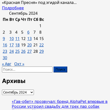
«Красная Пресня» под эгидой канала...
Прочитать
Подробнее
больше
Сентябрь 2024
о
Пн
Вт
Ср
Чт
Пт
Сб
Вс
В
1
Москве
2
3
4
5
6
7
8
установили
9
10
11
12
13
14
15
всероссийский
16
17
18
19
20
21
22
рекорд
по
23
24
25
26
27
28
29
приготовлению
30
какао
« Авг
Окт »
Найти:
Архивы
Архивы
«Гав-обет» прозвучал: бренд AlphaPet впервые в
России устроил свадьбу для трех пар собак