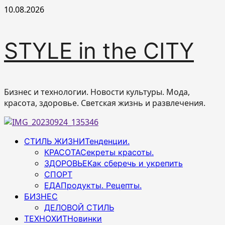
Перейти
10.08.2026
к
содержимому
STYLE in the CITY
Бизнес и технологии. Новости культуры. Мода,
красота, здоровье. Светская жизнь и развлечения.
Основное
СТИЛЬ ЖИЗНИ
Тенденции.
меню
КРАСОТА
Секреты красоты.
ЗДОРОВЬЕ
Как сберечь и укрепить
СПОРТ
ЕДА
Продукты. Рецепты.
БИЗНЕС
ДЕЛОВОЙ СТИЛЬ
ТЕХНОХИТ
Новинки