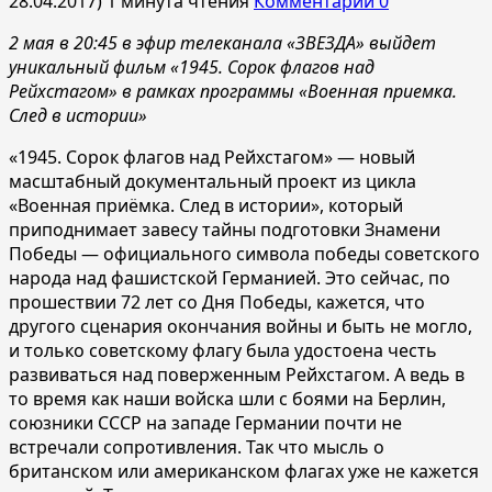
28.04.2017)
1 минута чтения
Комментарии 0
2 мая в 20:45 в эфир телеканала «ЗВЕЗДА» выйдет
уникальный фильм «1945. Сорок флагов над
Рейхстагом» в рамках программы «Военная приемка.
След в истории»
«1945. Сорок флагов над Рейхстагом» — новый
масштабный документальный проект из цикла
«Военная приёмка. След в истории», который
приподнимает завесу тайны подготовки Знамени
Победы — официального символа победы советского
народа над фашистской Германией. Это сейчас, по
прошествии 72 лет со Дня Победы, кажется, что
другого сценария окончания войны и быть не могло,
и только советскому флагу была удостоена честь
развиваться над поверженным Рейхстагом. А ведь в
то время как наши войска шли с боями на Берлин,
союзники СССР на западе Германии почти не
встречали сопротивления. Так что мысль о
британском или американском флагах уже не кажется