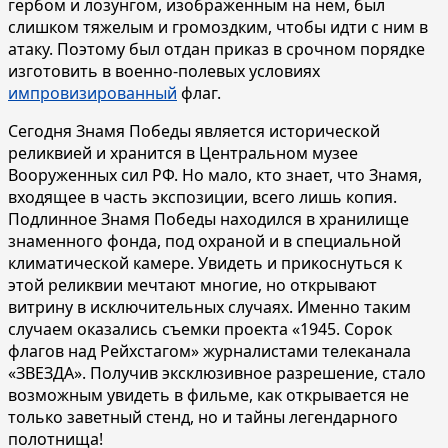
гербом и лозунгом, изображенным на нем, был
слишком тяжелым и громоздким, чтобы идти с ним в
атаку. Поэтому был отдан приказ в срочном порядке
изготовить в военно-полевых условиях
импровизированный
флаг.
Сегодня Знамя Победы является исторической
реликвией и хранится в Центральном музее
Вооруженных сил РФ. Но мало, кто знает, что Знамя,
входящее в часть экспозиции, всего лишь копия.
Подлинное Знамя Победы находился в хранилище
знаменного фонда, под охраной и в специальной
климатической камере. Увидеть и прикоснуться к
этой реликвии мечтают многие, но открывают
витрину в исключительных случаях. Именно таким
случаем оказались съемки проекта «1945. Сорок
флагов над Рейхстагом» журналистами телеканала
«ЗВЕЗДА». Получив эксклюзивное разрешение, стало
возможным увидеть в фильме, как открывается не
только заветный стенд, но и тайны легендарного
полотнища!