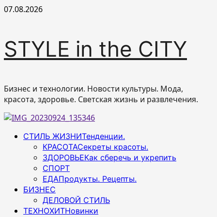
Перейти
07.08.2026
к
содержимому
STYLE in the CITY
Бизнес и технологии. Новости культуры. Мода,
красота, здоровье. Светская жизнь и развлечения.
Основное
СТИЛЬ ЖИЗНИ
Тенденции.
меню
КРАСОТА
Секреты красоты.
ЗДОРОВЬЕ
Как сберечь и укрепить
СПОРТ
ЕДА
Продукты. Рецепты.
БИЗНЕС
ДЕЛОВОЙ СТИЛЬ
ТЕХНОХИТ
Новинки