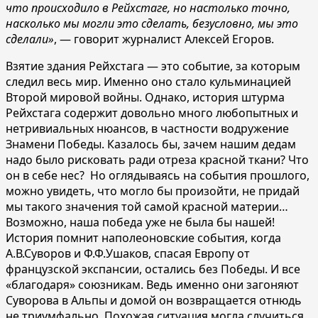
что происходило в Рейхстаге, но настолько точно,
насколько мы могли это сделать, безусловно, мы это
сделали»
, — говорит журналист Алексей Егоров.
Взятие здания Рейхстага — это событие, за которым
следил весь мир. Именно оно стало кульминацией
Второй мировой войны. Однако, история штурма
Рейхстага содержит довольно много любопытных и
нетривиальных нюансов, в частности водружение
Знамени Победы. Казалось бы, зачем нашим дедам
надо было рисковать ради отреза красной ткани? Что
он в себе нес? Но оглядываясь на события прошлого,
можно увидеть, что могло бы произойти, не придай
мы такого значения той самой красной материи…
Возможно, наша победа уже не была бы нашей!
История помнит наполеоновские события, когда
А.В.Суворов и Ф.Ф.Ушаков, спасая Европу от
французской экспансии, остались без Победы. И все
«благодаря» союзникам. Ведь именно они загоняют
Суворова в Альпы и домой он возвращается отнюдь
не триумфально. Похожая ситуация могла случиться