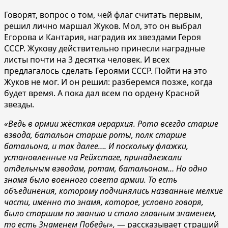
Говорят, вопрос о том, чей флаг считать первым,
решил лично маршал Жуков. Мол, это он выбрал
Егорова и Кантария, наградив их звездами Героя
СССР. Жукову действительно принесли наградные
листы почти на 3 десятка человек. И всех
предлагалось сделать Героями СССР. Пойти на это
Жуков не мог. И он решил: разберемся позже, когда
будет время. А пока дал всем по ордену Красной
звезды.
«Ведь в армии жёсткая иерархия. Рота всегда старше
взвода, батальон старше роты, полк старше
батальона, и так далее…. И поскольку флажки,
установленные на Рейхстаге, принадлежали
отдельным взводам, ротам, батальонам… Но одно
знамя было военного совета армии. То есть
объединения, которому подчинялись названные мелкие
части, именно то знамя, которое, условно говоря,
было старшим по званию и стало главным знаменем,
то есть Знаменем Победы»,
— рассказывает страший