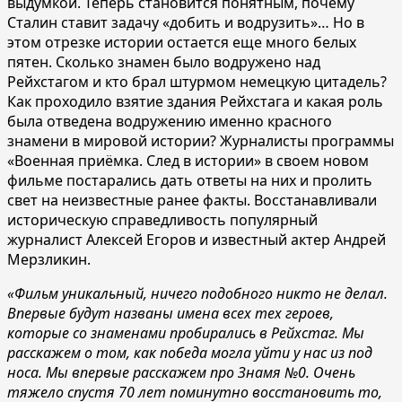
выдумкой. Теперь становится понятным, почему
Сталин ставит задачу «добить и водрузить»… Но в
этом отрезке истории остается еще много белых
пятен. Сколько знамен было водружено над
Рейхстагом и кто брал штурмом немецкую цитадель?
Как проходило взятие здания Рейхстага и какая роль
б
ыла отведена водружению именно красного
знамени в мировой истории? Журналисты программы
«Военная приёмка. След в истории» в своем новом
фильме постарались дать ответы на них и пролить
свет на неизвестные ранее факты. Восстанавливали
историческую справедливость популярный
журналист Алексей Егоров и известный актер Андрей
Мерзликин.
«Фильм уникальный, ничего подобного никто не делал.
Впервые будут названы имена всех тех героев,
которые со знаменами пробирались в Рейхстаг. Мы
расскажем о том, как победа могла уйти у нас из под
носа. Мы впервые расскажем про Знамя №0. Очень
тяжело спустя 70 лет поминутно восстановить то,