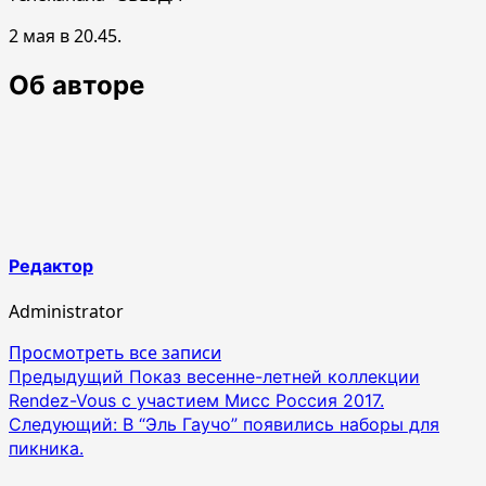
2 мая в 20.45.
Об авторе
Редактор
Administrator
Просмотреть все записи
Навигация
Предыдущий
Показ весенне-летней коллекции
Rendez-Vous c участием Мисс Россия 2017.
по
Следующий:
В “Эль Гаучо” появились наборы для
записям
пикника.