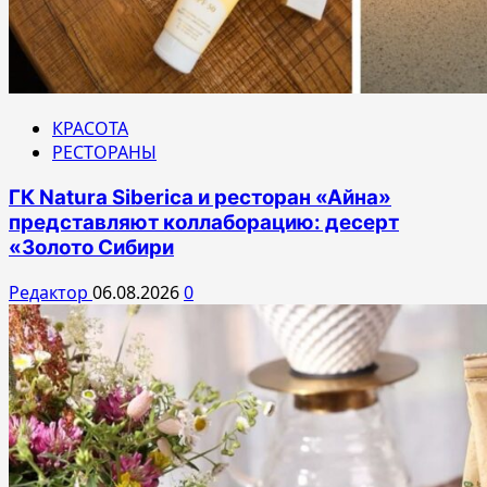
КРАСОТА
РЕСТОРАНЫ
ГК Natura Siberica и ресторан «Айна»
представляют коллаборацию: десерт
«Золото Сибири
Редактор
06.08.2026
0