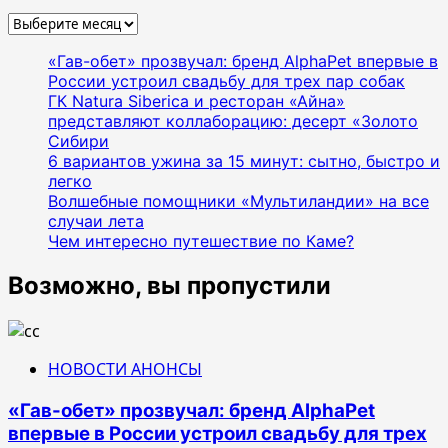
Архивы
«Гав-обет» прозвучал: бренд AlphaPet впервые в
России устроил свадьбу для трех пар собак
ГК Natura Siberica и ресторан «Айна»
представляют коллаборацию: десерт «Золото
Сибири
6 вариантов ужина за 15 минут: сытно, быстро и
легко
Волшебные помощники «Мультиландии» на все
случаи лета
Чем интересно путешествие по Каме?
Возможно, вы пропустили
НОВОСТИ АНОНСЫ
«Гав-обет» прозвучал: бренд AlphaPet
впервые в России устроил свадьбу для трех