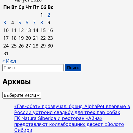
Пн
Вт
Ср
Чт
Пт
Сб
Вс
1
2
3
4
5
6
7
8
9
10
11
12
13
14
15
16
17
18
19
20
21
22
23
24
25
26
27
28
29
30
31
« Июл
Найти:
Архивы
Архивы
«Гав-обет» прозвучал: бренд AlphaPet впервые в
России устроил свадьбу для трех пар собак
ГК Natura Siberica и ресторан «Айна»
представляют коллаборацию: десерт «Золото
Сибири