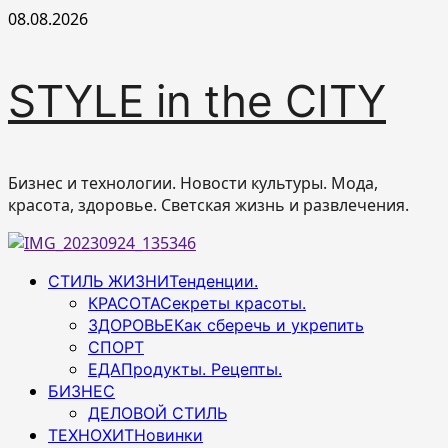
Перейти
08.08.2026
к
содержимому
STYLE in the CITY
Бизнес и технологии. Новости культуры. Мода,
красота, здоровье. Светская жизнь и развлечения.
Основное
СТИЛЬ ЖИЗНИ
Тенденции.
меню
КРАСОТА
Секреты красоты.
ЗДОРОВЬЕ
Как сберечь и укрепить
СПОРТ
ЕДА
Продукты. Рецепты.
БИЗНЕС
ДЕЛОВОЙ СТИЛЬ
ТЕХНОХИТ
Новинки