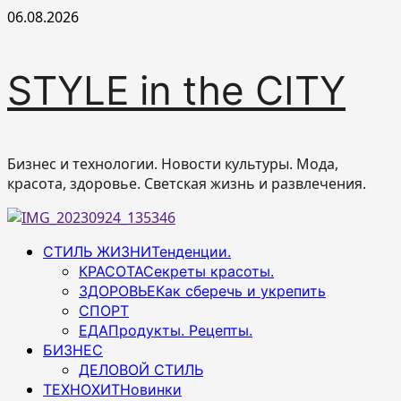
Перейти
06.08.2026
к
содержимому
STYLE in the CITY
Бизнес и технологии. Новости культуры. Мода,
красота, здоровье. Светская жизнь и развлечения.
Основное
СТИЛЬ ЖИЗНИ
Тенденции.
меню
КРАСОТА
Секреты красоты.
ЗДОРОВЬЕ
Как сберечь и укрепить
СПОРТ
ЕДА
Продукты. Рецепты.
БИЗНЕС
ДЕЛОВОЙ СТИЛЬ
ТЕХНОХИТ
Новинки