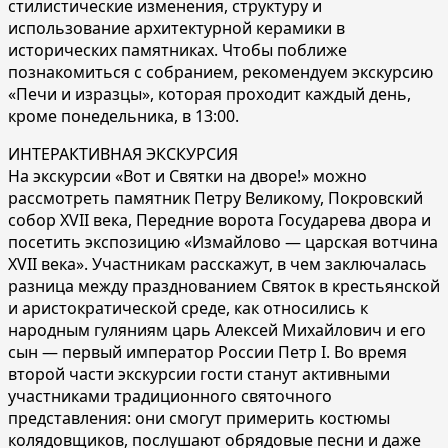
стилистические изменения, структуру и
использование архитектурной керамики в
исторических памятниках. Чтобы поближе
познакомиться c собранием, рекомендуем экскурсию
«Печи и изразцы», которая проходит каждый день,
кроме понедельника, в 13:00.
ИНТЕРАКТИВНАЯ ЭКСКУРСИЯ
На экскурсии «Вот и Святки на дворе!» можно
рассмотреть памятник Петру Великому, Покровский
собор XVII века, Передние ворота Государева двора и
посетить экспозицию «Измайлово — царская вотчина
XVII века». Участникам расскажут, в чем заключалась
разница между празднованием Святок в крестьянской
и аристократической среде, как относились к
народным гуляниям царь Алексей Михайлович и его
сын — первый император России Петр I. Во время
второй части экскурсии гости станут активными
участниками традиционного святочного
представления: они смогут примерить костюмы
колядовщиков, послушают обрядовые песни и даже