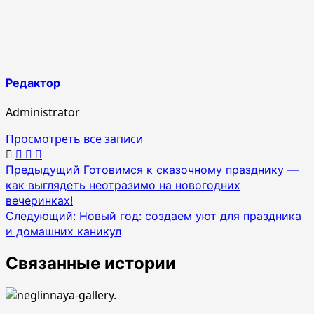
Редактор
Administrator
Просмотреть все записи
Навигация
Предыдущий
Готовимся к сказочному празднику —
как выглядеть неотразимо на новогодних
по
вечеринках!
записям
Следующий:
Новый год: создаем уют для праздника
и домашних каникул
Связанные истории