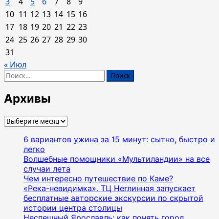
3
4
5
6
7
8
9
10
11
12
13
14
15
16
17
18
19
20
21
22
23
24
25
26
27
28
29
30
31
« Июл
Найти:
Архивы
Архивы
6 вариантов ужина за 15 минут: сытно, быстро и
легко
Волшебные помощники «Мультиландии» на все
случаи лета
Чем интересно путешествие по Каме?
«Река-невидимка». ТЦ Неглинная запускает
бесплатные авторские экскурсии по скрытой
истории центра столицы
Неспешный Ярославль: как понять город,