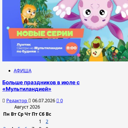
АФИША
Больше праздников в июле с
«Мультиландией»
Редактор
06.07.2026
0
Август 2026
Пн
Вт
Ср
Чт
Пт
Сб
Вс
1
2