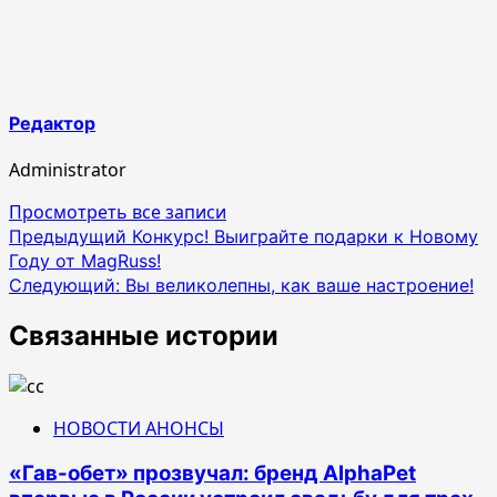
Редактор
Administrator
Просмотреть все записи
Навигация
Предыдущий
Конкурс! Выиграйте подарки к Новому
Году от MagRuss!
по
Следующий:
Вы великолепны, как ваше настроение!
записям
Связанные истории
НОВОСТИ АНОНСЫ
«Гав-обет» прозвучал: бренд AlphaPet