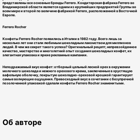
представлены все основные бренды Ferrero. Кондитерская фабрика Ferrero во
Владимирской области является одним из крупнейших предприятий Группы во
всем мире и второй по величине фабрикой Ferrero, расположенной в Восточной
Европе.
Ferrero Rocher
Конфеты Ferrero Rocher появились в Италии в 1982 году. Всего лишь за
несколько лет они стали любимым шоколадным лакомством для миллионов
людей. В чем же секрет такого успеха? Оригинальный рецепт, непревзойденное
качество, мастерство и многолетний опыт создания шоколадных конфет, их
элегантная упаковка и яркие рекламные кампании.
Неподражаемый вкус конфет: отборный цельный лесной орех в окружении
молочного шоколада и нежного орехового крема, заключенные в хрустящую
вафельную оболочку, покрытую шоколадно-ореховой крошкой гарантирует
самые волнующие ощущения. Превосходный вкус в сочетании с безупречной
позолоченной упаковкой сделали конфеты Ferrero Rocher знаменитыми.
Об авторе