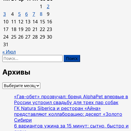
1
2
3
4
5
6
7
8
9
10
11
12
13
14
15
16
17
18
19
20
21
22
23
24
25
26
27
28
29
30
31
« Июл
Найти:
Архивы
Архивы
«Гав-обет» прозвучал: бренд AlphaPet впервые в
России устроил свадьбу для трех пар собак
ГК Natura Siberica и ресторан «Айна»
представляют коллаборацию: десерт «Золото
Сибири
6 вариантов ужина за 15 минут: сытно, быстро и