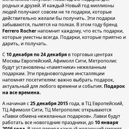
родных и друзей. И каждый Новый год миллионы
людей получают совсем не те подарки, которые
действительно желали бы получить. Эти подарки
забываются, пылятся на полках. В этом году бренд
Ferrero
Rocher
напомнит каждому, что есть подарки,
которые уместны всегда. Подарки, которые приятно и
дарить, и получать.
С
10 декабря по 24 декабря
в торговых центрах
Москвы Европейский, Афимолл Сити, Метрополис
будут установлены «памятники» нежеланным
подаркам. Эти предновогодние инсталляции
напомнят посетителям: важно выбрать подарок,
актуальный для любого времени и события.
Подарок
на все времена.
А начиная с
25 декабря 2015
года, в ТЦ Европейский,
ТЦ Афимолл Сити, ТЦ Метрополис открываются
«Лавки обмена нежеланных подарков». Лавки будут
работать все новогодние праздники, до
10 января
2016 года
. В этот период каждый желающий сможет