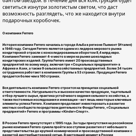
бантом-звездой. В течение дня вся конструкция будет
светиться изнутри золотистым светом, что даст
возможность разглядеть, что же находится внутри
подарочных коробочек.
О компании Ferrero
История компании Ferrero началась в городе Альба в регионе Пьемонт (Италия)
в 1946 году. Сегодня Ferrero является одним из лидеров мирового рынка
кондитерской отрасли с консолидированным оборотом 8,4 млрд евро.
Компания Ferrero занимает 4-е место в мире на рынке шоколадных
кондитерских изделий. Группа Ferrero имеет 20 производственных
предприятий по всему миру, включая три «Социальных предприятия» в
Африке и Азии, а также 9 сельскохозяйственных предприятий. Более 34 тысяч
сотрудников работают в компаниях Группы в 53 странах. Продукция Ferrero
продается более чем в 160 странах.
Вся деятельность компании Ferrero строится на принципах социальной
ответственности. Натуральность и высокое качество продукции, тщательный
отбор лучшего сырья, практика устойчивого ведения сельского хозяйства, а
также постоянные исследования и инновации – вот лишь некоторые ключевые
элементы успеха Ferrero. Компания продолжает инвестировать в развитие
местных сообществ посредством деятельности Фонда Ferrero, «Социальных
предприятий» Ferrero и программы «Kinder+Спорт».
В России Ferrero присутствует с 1995 года. За годы присутствия на российском
рынке компания Ferrero сумела пройти все ступени развития от небольшого
представительства до крупной коммерческой и производственной компании с
развитой дистрибьюторской сетью. В настоящий момент в России