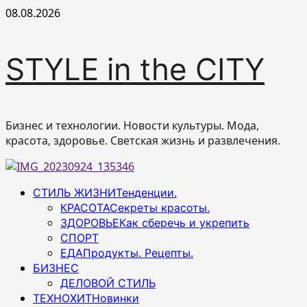
Перейти
08.08.2026
к
содержимому
STYLE in the CITY
Бизнес и технологии. Новости культуры. Мода,
красота, здоровье. Светская жизнь и развлечения.
Основное
СТИЛЬ ЖИЗНИ
Тенденции.
меню
КРАСОТА
Секреты красоты.
ЗДОРОВЬЕ
Как сберечь и укрепить
СПОРТ
ЕДА
Продукты. Рецепты.
БИЗНЕС
ДЕЛОВОЙ СТИЛЬ
ТЕХНОХИТ
Новинки