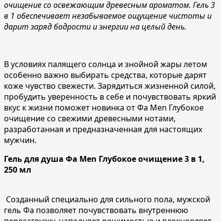
очищение со
освежающ
им древесным ароматом. Гель
3
в 1
обеспечи
вает
незабываемое ощущение чистоты и
дарит
заряд бодрости и энергии на целый день.
В условиях палящего солнца и знойной жары летом
особенно важно выбирать средства, которые дарят
коже чувство свежести. Зарядиться жизненной силой,
пробудить уверенность в себе и почувствовать яркий
вкус к жизни поможет новинка от Фа Men Глубокое
очищение со свежими древесными нотами,
разработанная и предназначенная для настоящих
мужчин.
Гель для душа Фа
Men
Глубокое очищение
3
в 1
,
250 мл
Созданный специально для сильного пола, мужской
гель Фа позволяет почувствовать внутреннюю
перезагрузку, наполняет решимостью и вдохновляет