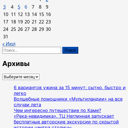
3
4
5
6
7
8
9
10
11
12
13
14
15
16
17
18
19
20
21
22
23
24
25
26
27
28
29
30
31
« Июл
Найти:
Архивы
Архивы
6 вариантов ужина за 15 минут: сытно, быстро и
легко
Волшебные помощники «Мультиландии» на все
случаи лета
Чем интересно путешествие по Каме?
«Река-невидимка». ТЦ Неглинная запускает
бесплатные авторские экскурсии по скрытой
истории центра столицы