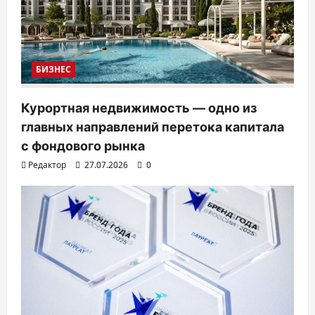
п
и
с
я
БИЗНЕС
м
Курортная недвижимость — одно из
главных направлений перетока капитала
с фондового рынка
Редактор
27.07.2026
0