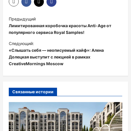
Н
Предыдущий
а
Лимитированная коробочка красоты Anti-Age от
в
популярного сервиса Royal Samples!
и
Следующий:
«Слышать себя — неописуемый кайф»: Алена
г
Долецкая выступит с лекцией в рамках
а
CreativeMornings Moscow
ц
и
я
Связанные истории
п
о
з
а