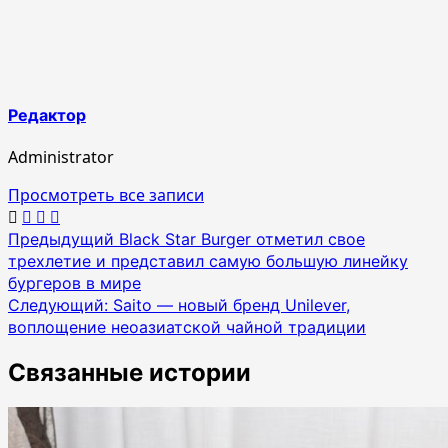
Редактор
Administrator
Просмотреть все записи
Навигация
Предыдущий
Black Star Burger отметил свое
трехлетие и представил самую большую линейку
по
бургеров в мире
записям
Следующий:
Saito — новый бренд Unilever,
воплощение неоазиатской чайной традиции
Связанные истории