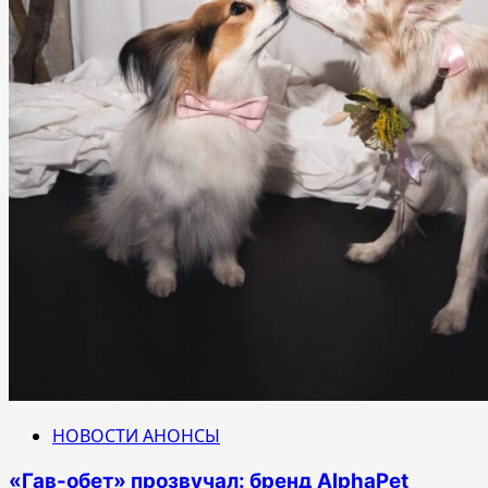
НОВОСТИ АНОНСЫ
«Гав-обет» прозвучал: бренд AlphaPet