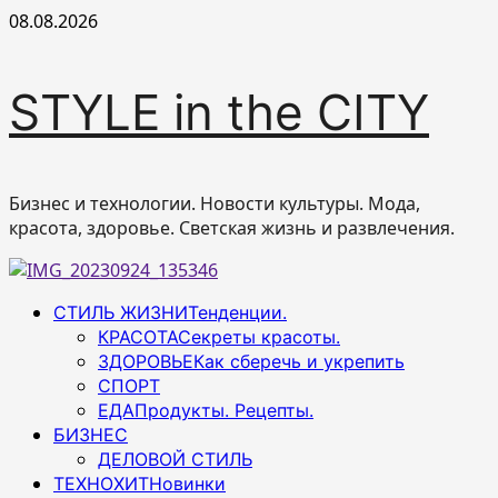
Перейти
08.08.2026
к
содержимому
STYLE in the CITY
Бизнес и технологии. Новости культуры. Мода,
красота, здоровье. Светская жизнь и развлечения.
Основное
СТИЛЬ ЖИЗНИ
Тенденции.
меню
КРАСОТА
Секреты красоты.
ЗДОРОВЬЕ
Как сберечь и укрепить
СПОРТ
ЕДА
Продукты. Рецепты.
БИЗНЕС
ДЕЛОВОЙ СТИЛЬ
ТЕХНОХИТ
Новинки