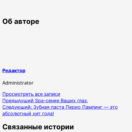
Об авторе
Редактор
Administrator
Просмотреть все записи
Навигация
Предыдущий
Spa-сение Ваших глаз.
Следующий:
Зубная паста Перио Пампинг — это
по
абсолютный хит года!
записям
Связанные истории