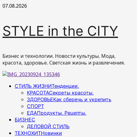
Перейти
07.08.2026
к
содержимому
STYLE in the CITY
Бизнес и технологии. Новости культуры. Мода,
красота, здоровье. Светская жизнь и развлечения.
Основное
СТИЛЬ ЖИЗНИ
Тенденции.
меню
КРАСОТА
Секреты красоты.
ЗДОРОВЬЕ
Как сберечь и укрепить
СПОРТ
ЕДА
Продукты. Рецепты.
БИЗНЕС
ДЕЛОВОЙ СТИЛЬ
ТЕХНОХИТ
Новинки