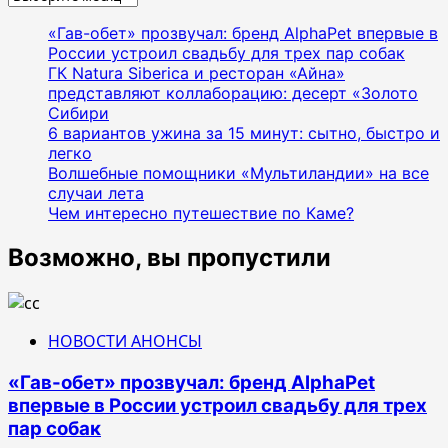
«Гав-обет» прозвучал: бренд AlphaPet впервые в
России устроил свадьбу для трех пар собак
ГК Natura Siberica и ресторан «Айна»
представляют коллаборацию: десерт «Золото
Сибири
6 вариантов ужина за 15 минут: сытно, быстро и
легко
Волшебные помощники «Мультиландии» на все
случаи лета
Чем интересно путешествие по Каме?
Возможно, вы пропустили
НОВОСТИ АНОНСЫ
«Гав-обет» прозвучал: бренд AlphaPet
впервые в России устроил свадьбу для трех
пар собак