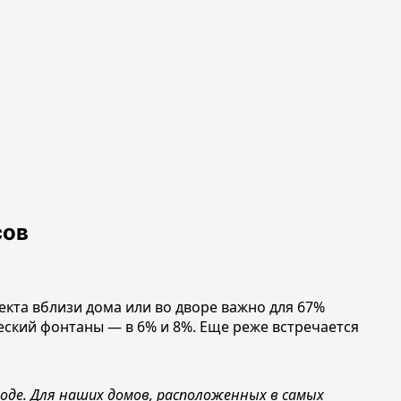
сов
екта вблизи дома или во дворе важно для 67%
ический фонтаны — в 6% и 8%. Еще реже встречается
де. Для наших домов, расп
оложенных в самых