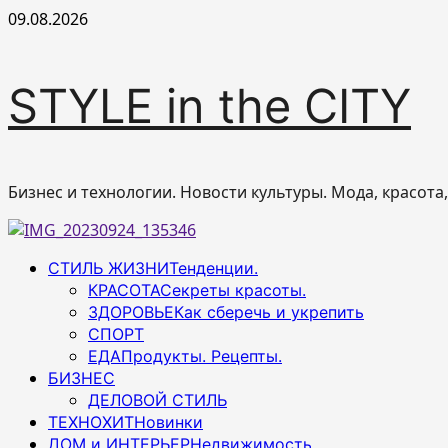
Перейти
09.08.2026
к
содержимому
STYLE in the CITY
Бизнес и технологии. Новости культуры. Мода, красота
Основное
СТИЛЬ ЖИЗНИ
Тенденции.
меню
КРАСОТА
Секреты красоты.
ЗДОРОВЬЕ
Как сберечь и укрепить
СПОРТ
ЕДА
Продукты. Рецепты.
БИЗНЕС
ДЕЛОВОЙ СТИЛЬ
ТЕХНОХИТ
Новинки
ДОМ и ИНТЕРЬЕР
Недвижимость.