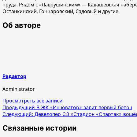
пруда. Рядом с «Лаврушинским» — Кадашёвская набере
Останкинский, Гончаровский, Садовый и другие.
Об авторе
Редактор
Administrator
Просмотреть все записи
Навигация
Предыдущий
В ЖК «Инноватор» залит первый бетон
Следующий:
Девелопер СЗ «Стадион «Спартак» вошёл
по
записям
Связанные истории