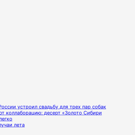
 России устроил свадьбу для трех пар собак
яют коллаборацию: десерт «Золото Сибири
легко
лучаи лета