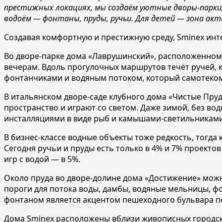
престижных локациях, мы создаём уютные дворы-парки
водоём — фонтаны, пруды, ручьи. Для детей — зона акт
Создавая комфортную и престижную среду, Sminex инт
Во дворе-парке дома «Лаврушинский», расположенном 
вечерам. Вдоль прогулочных маршрутов течёт ручей, к
фонтанчиками и водяным потоком, который самотеком
В итальянском дворе-саде клубного дома «Чистые Пру
пространство и играют со светом. Даже зимой, без вод
инсталляциями в виде рыб и камышами-светильниками
В бизнес-классе водные объекты тоже редкость, тогда
Сегодня ручьи и пруды есть только в 4% и 7% проектов
игр с водой — в 5%.
Около пруда во дворе-долине дома «Достижение» можно
пороги для потока воды, дамбы, водяные мельницы, фо
фонтаном является акцентом пешеходного бульвара п
Дома Sminex расположены вблизи живописных городски