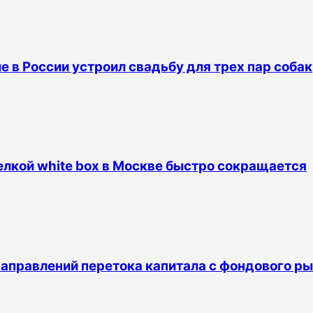
е в России устроил свадьбу для трех пар собак
лкой white box в Москве быстро сокращается
аправлений перетока капитала с фондового р