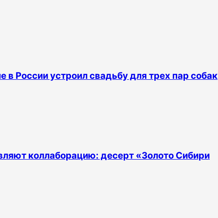
е в России устроил свадьбу для трех пар собак
тавляют коллаборацию: десерт «Золото Сибири