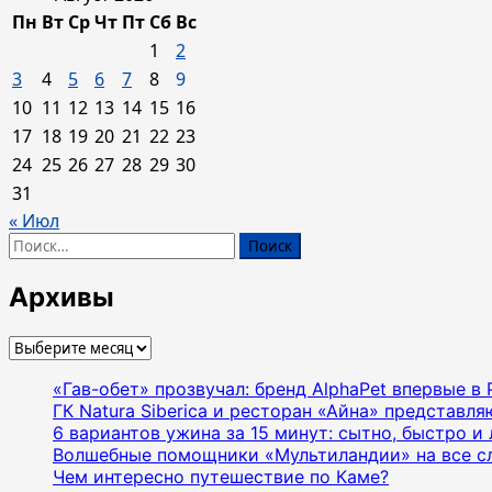
Пн
Вт
Ср
Чт
Пт
Сб
Вс
1
2
3
4
5
6
7
8
9
10
11
12
13
14
15
16
17
18
19
20
21
22
23
24
25
26
27
28
29
30
31
« Июл
Найти:
Архивы
Архивы
«Гав-обет» прозвучал: бренд AlphaPet впервые в
ГК Natura Siberica и ресторан «Айна» представл
6 вариантов ужина за 15 минут: сытно, быстро и 
Волшебные помощники «Мультиландии» на все с
Чем интересно путешествие по Каме?