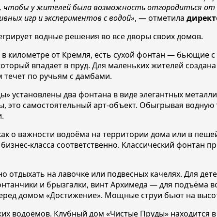
, чтобы у жителей была возможность отгородиться от ш
ивных игр и экспериментов с водой»
, — отметила
директ
егрирует водные решения во все дворы своих домов.
в километре от Кремля, есть сухой фонтан — бьющие с 
оторый впадает в пруд. Для маленьких жителей создана 
 течет по ручьям с дамбами.
ды» установлены два фонтана в виде элегантных метал
ы, это самостоятельный арт-объект. Обыгрывая водную т
.
 как о важности водоёма на территории дома или в пеш
 бизнес-класса соответственно. Классический фонтан пре
 отдыхать на лавочке или подвесных качелях. Для детей
нтанчики и брызгалки, винт Архимеда — для подъёма в
еред домом «Достижение». Мощные струи бьют на высот
х водоёмов. Клубный дом «Чистые Пруды» находится в П