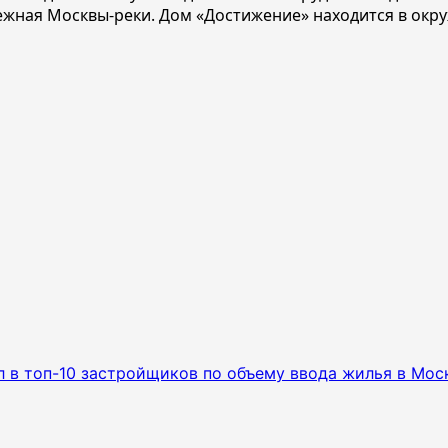
жная Москвы-реки. Дом «Достижение» находится в окру
 в топ-10 застройщиков по объему ввода жилья в Мос