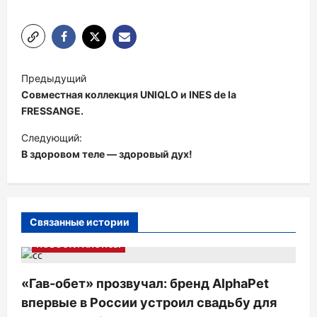
Н
Предыдущий
а
Совместная коллекция UNIQLO и INES de la
в
FRESSANGE.
и
Следующий:
В здоровом теле — здоровый дух!
г
а
ц
и
Связанные истории
я
НОВОСТИ АНОНСЫ
п
«Гав-обет» прозвучал: бренд AlphaPet
о
впервые в России устроил свадьбу для
з