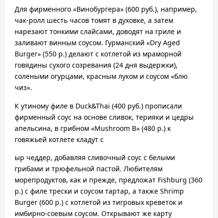
Для фирменного «Винобургера» (600 руб.), например,
чак-ролл шесть часов томят в духовке, а затем
нарезают тонкими слайсами, доводят на гриле и
заливают винным соусом. Гур
манский «Dry Aged
Burger» (550 р.) делают с котлетой из мраморной
говядины сухого созревания (24 дня выдерж
ки),
солеными огурцами, красным луком и соусом «блю
чиз».
К утиному филе в Duck&Thai (400 руб.) прописали
фирменный соус на основе сливок, терияки и цедры
апельсина, в грибном «Mushroom B» (480 р.) к
говяжьей котлете кладут с
ыр чеддер, добавляя сливочный соус с белыми
грибами и трюфельной пастой. Любителям
морепродуктов, как и прежде, предложат Fishburg (360
р.) с филе трески и соусом тартар, а также Shrimp
Burger (600 р.) с котлетой из тигровых креветок и
имбирно-соевым соусом. Открывают же карту