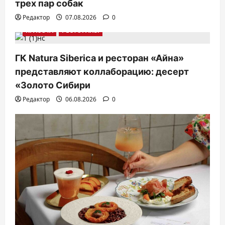
трех пар собак
а
Редактор
07.08.2026
0
п
КРАСОТА
РЕСТОРАНЫ
и
с
ГК Natura Siberica и ресторан «Айна»
представляют коллаборацию: десерт
я
«Золото Сибири
м
Редактор
06.08.2026
0