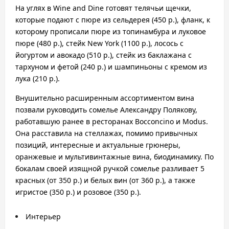
На углях в Wine and Dine готовят телячьи щечки,
которые подают с пюре из сельдерея (450 р.), фланк, к
которому прописали пюре из топинамбура и луковое
пюре (480 р.), стейк New York (1100 р.), лосось с
йогуртом и авокадо (510 р.), стейк из баклажана с
тархуном и фетой (240 р.) и
шампиньоны с кремом из
лука (210 р.).
Внушительно расширенным ассортиментом вина
позвали руководить сомелье Александру Полякову,
работавшую ранее в ресторанах Bocconcino и Modus.
Она расставила на стеллажах, помимо привычных
позиций, интересные и актуальные грюнеры,
оранжевые и мультивинтажные вина, биодинамику. По
бокалам своей изящной ручкой сомелье разливает 5
красных (от 350 р.) и
белых вин (от 360 р.), а также
игристое (350 р.) и розовое (350 р.).
Интерьер