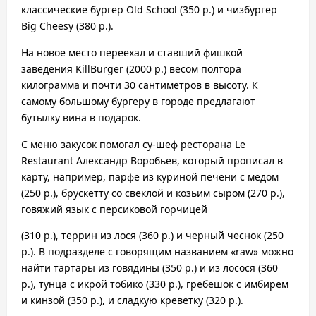
классические бургер Old School (350 р.) и чизбургер
Big Cheesy (380 р.).
На новое место переехал и ставший фишкой
заведения KillBurger (2000 р.) весом полтора
к
илограмма и почти 30 сантиметров в высоту. К
самому большому бургеру в городе предлагают
бутылку вина в подарок.
С меню закусок помогал су-шеф ресторана Le
Restaurant Александр Воробьев, который прописал в
карту, например, парфе из куриной печени с медом
(250 р.), брускетту со свеклой и козьим сыром (270 р.),
говяжий язык с персиковой горчицей
(310 р.), террин из лося (360 р.) и черный чеснок
(250
р.). В подразделе с говорящим названием «raw» можно
найти тартары из говядины (350 р.) и из лосося (360
р.), тунца с икрой тобико (330 р.), гребешок с имбирем
и кинзой (350 р.), и сладкую креветку (320 р.).