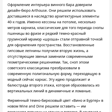
Оформление интерьера винного бара доверили
дизайн-бюро Arthouse. Они решили использовать
доставшиеся в наследство архитектурные элементы
40-х годов. Именно кессоны на потолке, несколько
метров карниза, классические для того периода снопы
пшеницы во фризе и редкий
темно-красный
грузинский мрамор «шроша» стали отправной точкой
для оформления пространства. Восстановленные
гипсовые лепнины получили вторую жизнь, а
отсутствующие звенья заменили современными
геометрическими решениями. Так, сноп эпохи
советского классицизма преобразовали в
современную полигональную форму, переходящую в
модный сейчас каркас. Эту идею продолжает и
балюстрада второго этажа, которая образовалась из
вертикальных линий в динамичные и ломаные.
Фирменный темно-бирюзовый цвет «Вино и Бургер» в
новом Wine and Dine решили оставить — им
покрасили лепнину на стенах и потолке. В контраст к