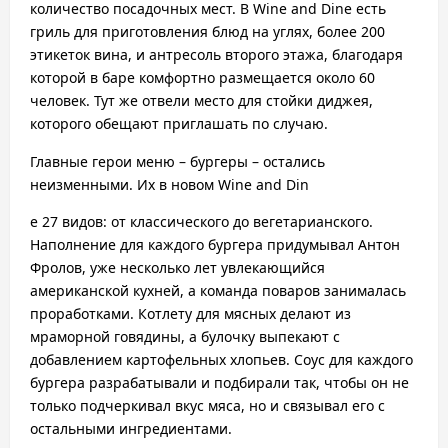
количество посадочных мест. В Wine and Dine есть
гриль для приготовления блюд на углях, более 200
этикеток вина, и антресоль второго этажа, благодаря
которой в баре комфортно размещается около 60
человек. Тут же отвели место для стойки диджея,
которого обещают приглашать по случаю.
Главные герои меню – бургеры – остались
неизменными. Их в новом Wine and Din
e 27 видов: от классического до вегетарианского.
Наполнение для каждого бургера
придумывал Антон
Фролов, уже несколько лет увлекающийся
американской кухней, а команда поваров занимал
ась
проработками. Котлету для мясных делают из
мраморной говядины, а булочку выпекают с
добавлением
картофельных хлопьев. Соус для каждого
бургера разрабатывали и подбирали так, чтобы он не
только подчеркивал вкус мяса, но и связывал его с
остальными ингредиентами.