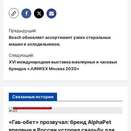
Н
Предыдущий
а
Bosch обновляет ассортимент узких стиральных
в
машин и холодильников.
и
Следующий:
XVI международная выставка ювелирных и часовых
г
брендов «JUNWEX Москва 2020»
а
ц
и
Связанные истории
я
НОВОСТИ АНОНСЫ
п
о
«Гав-обет» прозвучал: бренд AlphaPet
з
впервые в России устроил свадьбу для