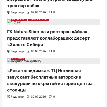
а
трех пар собак
п
Редактор
07.08.2026
0
и
КРАСОТА
РЕСТОРАНЫ
с
ГК Natura Siberica и ресторан «Айна»
я
представляют коллаборацию: десерт
м
«Золото Сибири
Редактор
06.08.2026
0
АФИША
«Река-невидимка». ТЦ Неглинная
запускает бесплатные авторские
экскурсии по скрытой истории центра
столицы
Редактор
30.07.2026
0