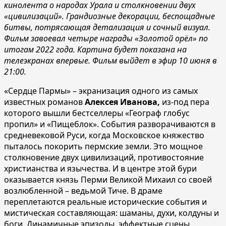
кино
лента о народах Урала и столкновении двух
«
цивилизаций
»
.
Грандиозные декорации, беспощадные
битвы, потрясающая детализация
и сочный визуал
.
Ф
ильм завоевал четыре награды «Золотой орёл» по
итогам 2022 года.
Картина
будет показана на
телеэкранах впервые. Фильм выйдет в эфир 10 июня в
21:00.
«Сердце Пармы» – экранизация одного из самых
известных романов
Алексея Иванова
,
из-под пера
которого вышли бестселлеры «Географ глобус
пропил» и «Пищеблок». События разворачиваются в
средневековой Руси, когда Московское княжество
пыталось покорить пермские земли. Это мощное
столкновение двух цивилизаций, противостояние
христианства и язычества. И в центре этой бури
оказывается князь Перми Великой Михаил со своей
возлюбленной – ведьмой Тиче. В драме
переплетаются реальные исторические события и
мистическая составляющая: шаманы, духи, колдуны и
боги. Динамичные эпизоды, эффектные сцены