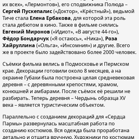
их всех», «Лермонтов»), его сподвижника Полюда –
Сергей Пускепалис
(«Доктор», «Крёстный»), ведьмой
Тиче стала
Елена Ербакова
, для которой эта роль
стала дебютом в кино. Также в фильме снялись
Евгений Миронов
(«Идиот», «В августе 44-го»),
Фёдор Бондарчук
(«Я остаюсь», «Ника»),
Роза
Хайруллина
(«Ольга», «Инсомния») и другие. Всего
же в проекте было задействовано более 2000 человек.
Съёмки фильма велись в Подмосковье и Пермском
крае. Декорации готовили около 8 месяцев, а на
окраине Губахи была построена целая средневековая
деревня – с деревянными крепостями, храмом,
конюшней и амбарами. После съёмок её решили не
разбирать. Теперь деревня – Чердынь образца XV
века – является туристическим объектом.
Параллельно с созданием декораций для «Сердца
Пармы» развернулась масштабная работа по
созданию костюмов. Вся одежда была проработана
детально и отшита вручную. Художники по костюмам