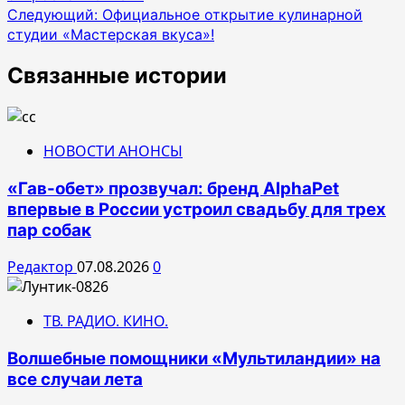
по
Следующий:
Официальное открытие кулинарной
записям
студии «Мастерская вкуса»!
Связанные истории
НОВОСТИ АНОНСЫ
«Гав-обет» прозвучал: бренд AlphaPet
впервые в России устроил свадьбу для трех
пар собак
Редактор
07.08.2026
0
ТВ. РАДИО. КИНО.
Волшебные помощники «Мультиландии» на
все случаи лета