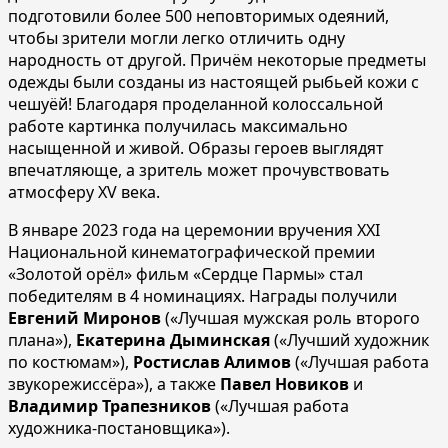
подготовили более 500 неповторимых одеяний,
чтобы зрители могли легко отличить одну
народность от другой. Причём некоторые предметы
одежды были созданы из настоящей рыбьей кожи с
чешуёй! Благодаря проделанной колоссальной
работе картинка получилась максимально
насыщенной и живой. Образы героев выглядят
впечатляюще, а зритель может прочувствовать
атмосферу XV века.
В январе 2023 года на церемонии вручения XXI
Национальной кинематографической премии
«Золотой орёл» фильм «Сердце Пармы» стал
победителям в 4 номинациях. Награды получили
Евгений Миронов
(«Лучшая мужская роль второго
плана»),
Екатерина Дыминская
(«Лучший художник
по костюмам»),
Ростислав Алимов
(«Лучшая работа
звукорежиссёра»), а также
Павел Новиков
и
Владимир Трапезников
(«Лучшая работа
художника-постановщика»).