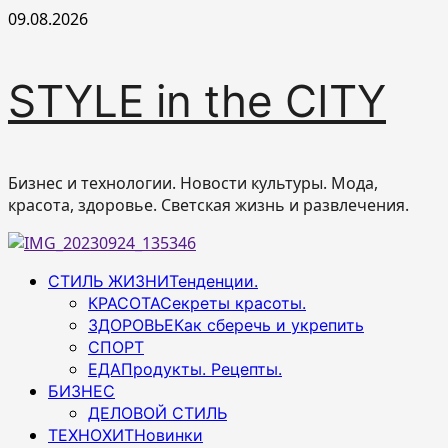
Перейти
09.08.2026
к
содержимому
STYLE in the CITY
Бизнес и технологии. Новости культуры. Мода,
красота, здоровье. Светская жизнь и развлечения.
Основное
СТИЛЬ ЖИЗНИ
Тенденции.
меню
КРАСОТА
Секреты красоты.
ЗДОРОВЬЕ
Как сберечь и укрепить
СПОРТ
ЕДА
Продукты. Рецепты.
БИЗНЕС
ДЕЛОВОЙ СТИЛЬ
ТЕХНОХИТ
Новинки