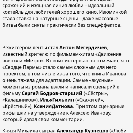
сражений и изящная линия любви – идеальный
коктейль для любителей хорошего кино. Изюминкой
стала ставка на натурные сцены – даже массовые
битвы были сняты практически без спецэффектов.
Режиссёром ленты стал
Антон Мегердичев
,
известный зрителю по фильмам-хитам «Движение
вверх» и «Метро». В своих интервью он отмечает, что
«Сердце Пармы» стало самым сложным для него
проектом, в том числе из-за того, что книга Иванова
очень тяжела для адаптации. Самые «вкусные»
моменты из романа взяли и написали сценарий к
фильму
Сергей Бодров-старший
(«Сёстры»,
«Калашников»),
ИльяТилькин
(«Скажи ей»,
«Крёстный»),
КсенияДатнова
. При этом сценарные
рифы шли на утверждение к Алексею Иванову,
который давал свои комментарии.
Князя Михаила сыграл
Александр Кузнецов
(«Люби