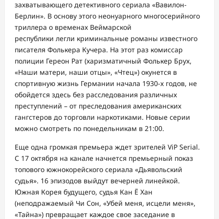
захватывающего детективного сериала «Вавилон-
Берлин». В основу этого неонуарного многосерийного
триллера о временах Веймарской
республики легли криминальные романы известного
писателя Фолькера Кучера. На этот раз комиссар
полиции Гереон Рат (харизматичный Фолькер Брух,
«Наши матери, наши отцы», «Чтец») окунется в
спортивную жизнь Германии начала 1930-х годов, не
обойдется здесь без расследования различных
преступлений – от преследования американских
гангстеров до торговли наркотиками. Новые серии
можно смотреть по понедельникам в 21:00.
Еще одна громкая премьера ждет зрителей ViP Serial.
С 17 октября на канале начнется премьерный показ
топового южнокорейского сериала «Дьявольский
судья». 16 эпизодов выйдут вечерней линейкой.
Южная Корея будущего, судья Кан Ё Хан
(неподражаемый Чи Сон, «Убей меня, исцели меня»,
«Тайна») превращает каждое свое заседание в