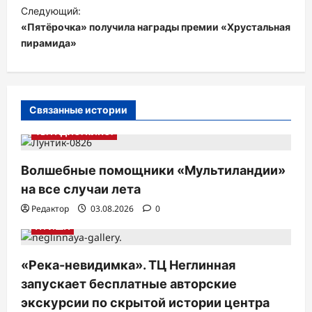
Следующий:
г
«Пятёрочка» получила награды премии «Хрустальная
а
пирамида»
ц
и
я
Связанные истории
п
ТВ. РАДИО. КИНО.
о
з
Волшебные помощники «Мультиландии»
а
на все случаи лета
п
Редактор
03.08.2026
0
АФИША
и
с
«Река-невидимка». ТЦ Неглинная
я
запускает бесплатные авторские
м
экскурсии по скрытой истории центра