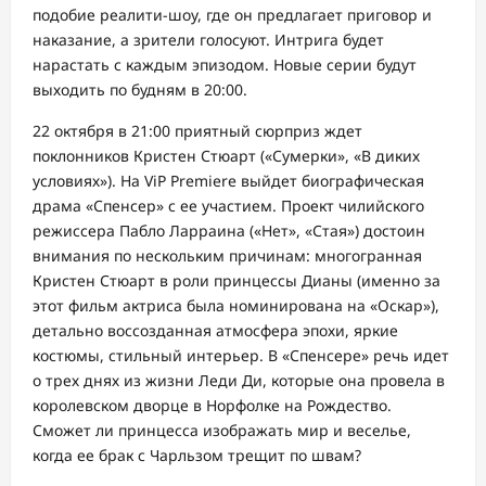
подобие реалити-шоу, где он предлагает приговор и
наказание, а зрители голосуют. Интрига будет
нарастать с каждым эпизодом. Новые серии будут
выходить по будням в 20:00.
22 октября в 21:00 приятный сюрприз ждет
поклонников Кристен Стюарт («Сумерки», «В диких
условиях»). На ViP Premiere выйдет биографическая
драма «Спенсер» с ее участием. Проект чилийского
режиссера Пабло Ларраина («Нет», «Стая») достоин
внимания по нескольким причинам: многогранная
Кристен Стюарт в роли принцессы Дианы (именно за
этот фильм актриса была номинирована на «Оскар»),
детально воссозданная атмосфера эпохи, яркие
костюмы, стильный интерьер. В «Спенсере» речь идет
о трех днях из жизни Леди Ди, которые она провела в
королевском дворце в Норфолке на Рождество.
Сможет ли принцесса изображать мир и веселье,
когда ее брак с Чарльзом трещит по швам?