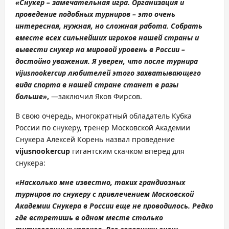
«
Снукер
– замечательная игра. Организация и
проведение подобных турниров – это очень
интересная, нужная, но сложная работа. Собрать
вместе всех сильнейших игроков нашей страны и
вывести
снукер
на мировой уровень в России –
достойно уважения. Я уверен, что после турнира
viju
snooker
cup
любителей этого захватывающего
вида спорта в нашей стране станет в разы
больше
»
,
—заключил Яков Фирсов.
В свою очередь, многократный обладатель Кубка
России по снукеру, тренер Московской Академии
Снукера Алексей Корень назвал проведение
viju
snooker
cup
гигантским скачком вперед для
снукера:
«Насколько мне известно, таких грандиозных
турниров по снукеру с привлечением Мос
ковской
Академии Снукера в России еще не проводилось. Редко
где встретишь в одном месте столько