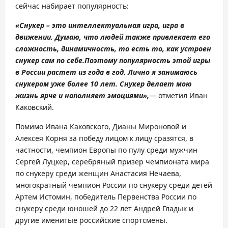
сейчас набирает популярность:
«
Снукер
– это интеллектуальная игра, игра в
движении. Думаю, что людей также привлекает его
сложность, динамичность, то есть то,
как устроен
снукер сам по себе.
Поэтому популярность
этой
игры
в России растет из года в год. Лично я
занимаюсь
снукером уже более 10 лет.
Снукер делает мою
жизнь ярче и наполняет эмоциями
»,
— отметил Иван
Каковский.
Помимо Ивана Каковского, Дианы Мироновой и
Алексея Корня за победу лицом к лицу сразятся, в
частности, чемпион Европы по пулу среди мужчин
Сергей Луцкер, серебряный призер чемпионата мира
по снукеру среди женщин Анастасия Нечаева,
многократный чемпион России по снукеру среди детей
Артем Истомин, победитель Первенства России по
снукеру среди юношей до 22 лет Андрей Гладык и
другие именитые российские спортсмены.