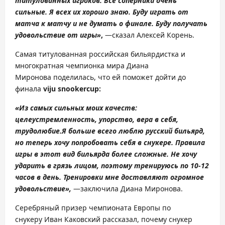
титулованных игроков. Все соперники очень
сильные. Я всех их хорошо знаю. Буду играть от
матча к матчу и не думать о финале. Буду получать
удовольствие от игры»
,
—сказал Алексей Корень.
Самая титулованная российская бильярдистка и
многократная чемпионка мира Диана
Миронова поделилась, что ей поможет дойти до
финала
viju
snooker
cup
:
«
Из самых сильных моих качеств:
целеустремленность, упорство, вера в себя,
трудолюбие.
Я больше всего люблю русский бильярд,
но теперь хочу попробовать себя в снукере.
Правила
игры в этот вид бильярда более сложные.
Не хочу
ударить в грязь лицом, поэтому тренируюсь по 10-12
часов в день.
Тренировки мне д
оставляют огромное
удовольствие
»,
—заключила Диана Миронова.
Серебряный призер чемпионата Европы по
снукеру Иван Каковский рассказал, почему снукер