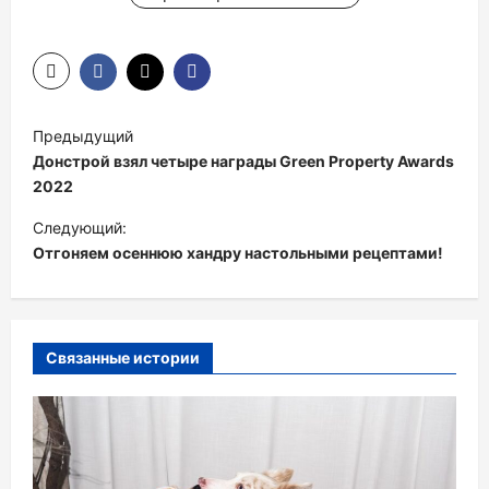
Н
Предыдущий
а
Донстрой взял четыре награды Green Property Awards
в
2022
и
Следующий:
Отгоняем осеннюю хандру настольными рецептами!
г
а
ц
и
Связанные истории
я
п
о