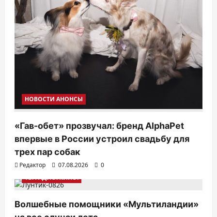
з
а
п
и
с
я
м
НОВОСТИ АНОНСЫ
«Гав-обет» прозвучал: бренд AlphaPet
впервые в России устроил свадьбу для
трех пар собак
Редактор
07.08.2026
0
ТВ. РАДИО. КИНО.
Волшебные помощники «Мультиландии»