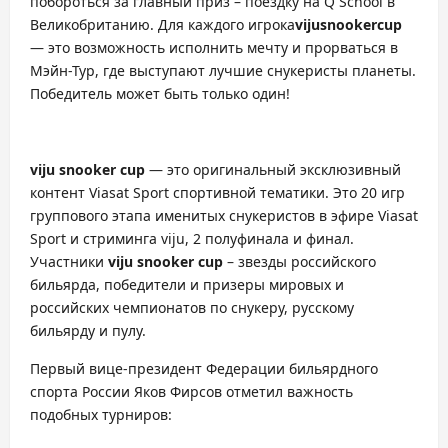
побороться за главный приз – поездку на Q School в
Великобританию. Для каждого игрока
vijusnookercup
— это возможность исполнить мечту и прорваться в
Мэйн-Тур, где выступают лучшие снукеристы планеты.
Победитель может быть только один!
viju snooker cup
— это оригинальный эксклюзивный
контент Viasat Sport спортивной тематики. Это 20 игр
группового этапа именитых снукеристов в эфире Viasat
Sport и стриминга viju, 2 полуфинала и финал.
Участники
viju snooker cup
– звезды российского
бильярда, победители и призеры мировых и
российских чемпионатов по снукеру, русскому
бильярду и пулу.
Первый вице-президент Федерации бильярдного
спорта России Яков Фирсов отметил важность
подобных турниров: