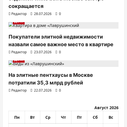
п
сокращается
Редактор
28.07.2026
0
и
ДОМ
с
я
Покупатели элитной недвижимости
м
назвали самое важное место в квартире
Редактор
23.07.2026
0
ДОМ
На элитные пентхаусы в Москве
потратили 35,3 млрд рублей
Редактор
22.07.2026
0
Август 2026
Пн
Вт
Ср
Чт
Пт
Сб
Вс