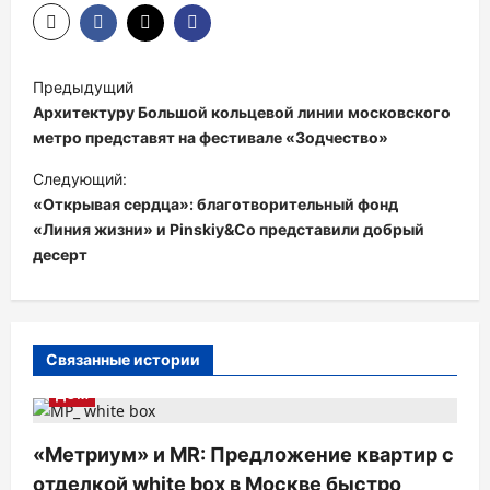
Н
Предыдущий
а
Архитектуру Большой кольцевой линии московского
в
метро представят на фестивале «Зодчество»
и
Следующий:
«Открывая сердца»: благотворительный фонд
г
«Линия жизни» и Pinskiy&Co представили добрый
а
десерт
ц
и
я
Связанные истории
п
ДОМ
о
з
«Метриум» и MR: Предложение квартир с
а
отделкой white box в Москве быстро