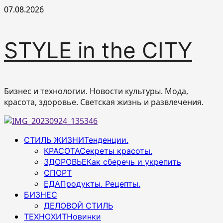
Перейти
07.08.2026
к
содержимому
STYLE in the CITY
Бизнес и технологии. Новости культуры. Мода,
красота, здоровье. Светская жизнь и развлечения.
Основное
СТИЛЬ ЖИЗНИ
Тенденции.
меню
КРАСОТА
Секреты красоты.
ЗДОРОВЬЕ
Как сберечь и укрепить
СПОРТ
ЕДА
Продукты. Рецепты.
БИЗНЕС
ДЕЛОВОЙ СТИЛЬ
ТЕХНОХИТ
Новинки