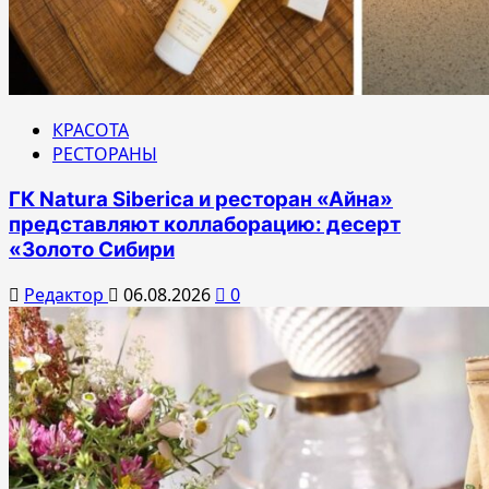
КРАСОТА
РЕСТОРАНЫ
ГК Natura Siberica и ресторан «Айна»
представляют коллаборацию: десерт
«Золото Сибири
Редактор
06.08.2026
0