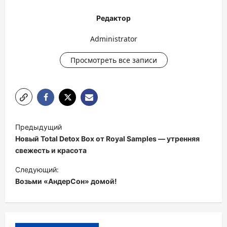
Редактор
Administrator
Просмотреть все записи
Н
Предыдущий
а
Новый Total Detox Box от Royal Samples — утренняя
в
свежесть и красота
и
Следующий:
Возьми «АндерСон» домой!
г
а
ц