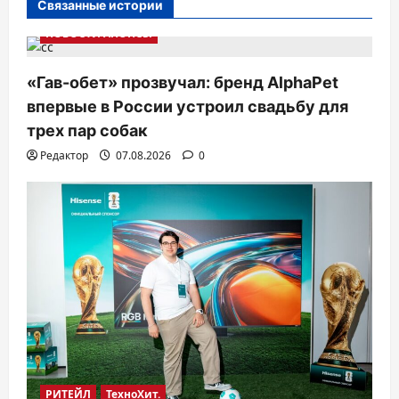
и
Связанные истории
я
НОВОСТИ АНОНСЫ
п
«Гав-обет» прозвучал: бренд AlphaPet
о
впервые в России устроил свадьбу для
з
трех пар собак
а
Редактор
07.08.2026
0
п
и
с
я
м
РИТЕЙЛ
ТехноХит.