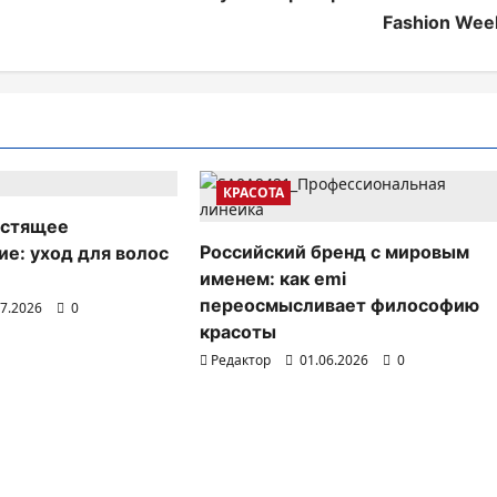
Fashion Wee
КРАСОТА
естящее
Российский бренд с мировым
ие: уход для волос
именем: как emi
переосмысливает философию
07.2026
0
красоты
Редактор
01.06.2026
0