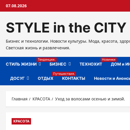
Перейти
07.08.2026
к
содержимому
STYLE in the CITY
Бизнес и технологии. Новости культуры. Мода, красота, здор
Светская жизнь и развлечения.
Тенденции.
Новинки
СТИЛЬ ЖИЗНИ
БИЗНЕС
ТЕХНОХИТ
ДОМ и И
Путешествия.
ДОСУГ
ОТДЫХ
КОНТАКТЫ
Новости и Анонс
Главная
КРАСОТА
Уход за волосами осенью и зимой.
КРАСОТА