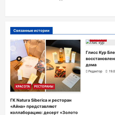
а
в
и
г
Связанные истории
а
КРАСОТА
ц
Глисс Кур Бл
и
восстановлен
дома
я
Редактор
19.
п
о
КРАСОТА
РЕСТОРАНЫ
з
ГК Natura Siberica и ресторан
а
«Айна» представляют
п
коллаборацию: десерт «Золото