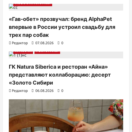
я
НОВОСТИ АНОНСЫ
п
«Гав-обет» прозвучал: бренд AlphaPet
о
впервые в России устроил свадьбу для
з
трех пар собак
а
Редактор
07.08.2026
0
п
КРАСОТА
РЕСТОРАНЫ
и
с
ГК Natura Siberica и ресторан «Айна»
представляют коллаборацию: десерт
я
«Золото Сибири
м
Редактор
06.08.2026
0