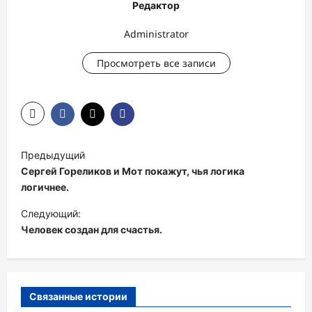
Редактор
Administrator
Просмотреть все записи
Н
Предыдущий
а
Сергей Гореликов и Мот покажут, чья логика
в
логичнее.
и
Следующий:
Человек создан для счастья.
г
а
ц
и
Связанные истории