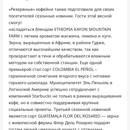
«Резервные» кофейни также подготовили для своих
посетителей сезонные новинки. Г
ости этой весной
смогут
насладиться блендом ETHIOPIA KAYON MOUNTAIN
FARM с легким ароматом жасмина, лимона и нуги.
Зерна, выращенные в Африке, в районе Гуджи,
отличаются высочайшим качеством, так как
произрастают в тени и обрабатываются влажным
методом на собственной станции. Еще одной
премьерой стал сорт COLOMBIA EL PEÑOL –
гармоничное сочетание ягодного вкуса с нотками
горького шоколада. Муниципалитет Эль-Пеньоль в
Латинской Америке успешно сотрудничает с
компанией Starbucks не только в рамках выращивания
кофе, но и совместно поддерживая крупные
социальные проекты. Третьей сезонной новинкой
является сорт GUATEMALA FLOR DEL ROSARIO — зерна
с живописной фермы Флор Дель Розарио подарят
гостям легкий цветочный аромат с оттенками