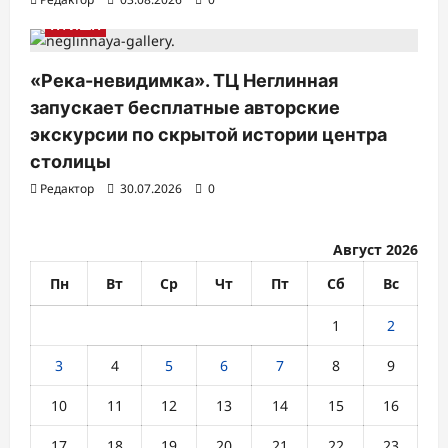
м
АФИША
«Река-невидимка». ТЦ Неглинная
запускает бесплатные авторские
экскурсии по скрытой истории центра
столицы
Редактор
30.07.2026
0
Август 2026
Пн
Вт
Ср
Чт
Пт
Сб
Вс
1
2
3
4
5
6
7
8
9
10
11
12
13
14
15
16
17
18
19
20
21
22
23