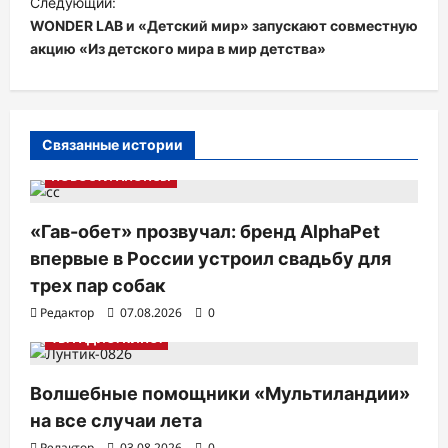
Следующий:
и
WONDER LAB и «Детский мир» запускают совместную
акцию «Из детского мира в мир детства»
г
а
ц
и
Связанные истории
я
НОВОСТИ АНОНСЫ
п
«Гав-обет» прозвучал: бренд AlphaPet
о
впервые в России устроил свадьбу для
з
трех пар собак
а
Редактор
07.08.2026
0
п
ТВ. РАДИО. КИНО.
и
с
Волшебные помощники «Мультиландии»
на все случаи лета
я
Редактор
03.08.2026
0