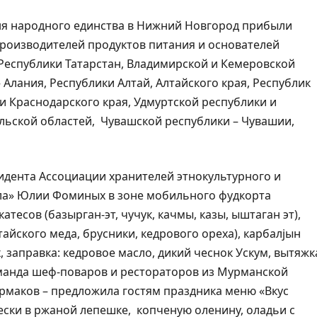
Дня народного единства в Нижний Новгород прибыли
роизводителей продуктов питания и основателей
 Республики Татарстан, Владимирской и Кемеровской
 Алания, Республики Алтай, Алтайского края, Республик
 и Краснодарского края, Удмуртской республики и
льской областей, Чувашской республики – Чувашии,
идента Ассоциации хранителей этнокультурного и
ала» Юлии Фоминых в зоне мобильного фудкорта
тесов (базырган-эт, чучук, качмы, казы, ыштаган эт),
тайского меда, брусники, кедрового ореха), карбалjын
 заправка: кедровое масло, дикий чеснок Ускум, вытяжк
оманда шеф-поваров и рестораторов из Мурманской
рмаков – предложила гостям праздника меню «Вкус
рески в ржаной лепешке, копченую оленину, оладьи с