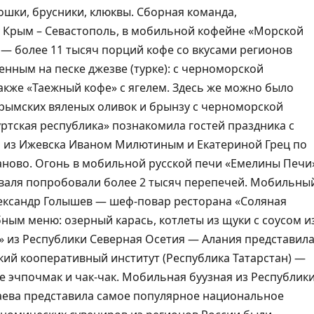
рошки, брусники, клюквы. Сборная команда,
 Крым – Севастополь, в мобильной кофейне «Морской
 — более 11 тысяч порций кофе со вкусами регионов
енным на песке джезве (турке): с черноморской
также «Таежный кофе» с ягелем. Здесь же можно было
крымских вяленых оливок и брынзу с черноморской
тская республика» познакомила гостей праздника с
 из Ижевска Иваном Милютиным и Екатериной Грец по
аново. Огонь в мобильной русской печи «Емелины Печи
стиваля попробовали более 2 тысяч перепечей. Мобильны
лександр Голышев — шеф-повар ресторана «Соляная
ным меню: озерный карась, котлеты из щуки с соусом и
» из Республики Северная Осетия — Алания представил
кий кооперативный институт (Республика Татарстан) —
е эчпочмак и чак-чак. Мобильная буузная из Республик
аева представила самое популярное национальное