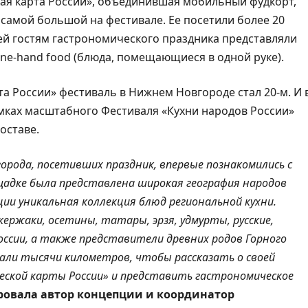
ая карта России», объединившая мобильный фудкорт,
 самой большой на фестивале. Ее посетили более 20
ней гостям гастрономического праздника представляли
ne-hand food (блюда, помещающиеся в одной руке).
а России» фестиваль в Нижнем Новгороде стал 20-м. И 
мках масштабного Фестиваля «Кухни народов России»
составе.
орода, посетивших праздник, впервые познакомились с
ощадке была представлена широкая география народов
ии уникальная коллекция блюд региональной кухни.
ержаки, осетины, татары, эрзя, удмурты, русские,
оссии, а также представители древних родов Горного
хали тысячи километров, чтобы рассказать о своей
еской карты России» и представить гастрономическое
овала автор концепции и координатор