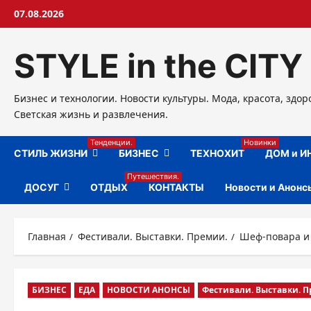
Перейти
07.08.2026
к
содержимому
STYLE in the CITY
Бизнес и технологии. Новости культуры. Мода, красота, здор
Светская жизнь и развлечения.
Тенденции.
Новинки
СТИЛЬ ЖИЗНИ
БИЗНЕС
ТЕХНОХИТ
ДОМ и И
Путешествия.
ДОСУГ
ОТДЫХ
КОНТАКТЫ
Новости и Анонс
Главная
Фестивали. Выставки. Премии.
Шеф-повара и 
БИЗНЕС
ЕДА
НОВОСТИ АНОНСЫ
Фестивали. Выставки. 