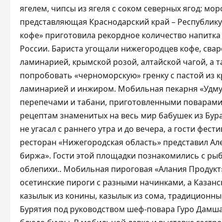
ягелем, чипсы из ягеля с соком северных ягод: мо
представляющая Краснодарский край – Республику
кофе» приготовила рекордное количество напитка
России. Бариста угощали нижегородцев кофе, свар
ламинарией, крымской розой, алтайской чагой, а 
попробовать «черноморскую» гренку с пастой из 
ламинарией и инжиром. Мобильная пекарня «Удмур
перепечами и табани, приготовленными поварами
рецептам знаменитых на весь мир бабушек из Бур
не угасал с раннего утра и до вечера, а гости фе
ресторан «Нижегородская область» представил А
биржа». Гости этой площадки познакомились с рыб
облепихи.. Мобильная пироговая «Алания Продукт
осетинские пироги с разными начинками, а Казанс
казылык из конины, казылык из сома, традиционны
Бурятия под руководством шеф-повара Гуро Дамш