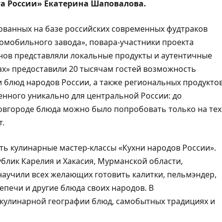
та России» Екатерина Шаповалова.
зованных на базе российских современных фудтраков
томобильного завода», повара-участники проекта
онов представляли локальные продукты и аутентичные
ах» предоставили 20 тысячам гостей возможность
 блюд народов России, а также региональных продукто
енного уникально для центральной России: до
вгороде блюда можно было попробовать только на тех
т.
ить кулинарные мастер-классы «Кухни народов России».
блик Карелия и Хакасия, Мурманской области,
 научили всех желающих готовить калитки, пельмэндер,
ерепечи и другие блюда своих народов. В
кулинарной географии блюд, самобытных традициях и