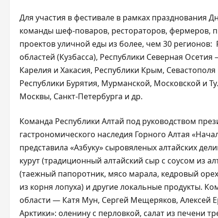
Для участия в фестивале в рамках празднования 
команды шеф-поваров, рестораторов, фермеров, п
проектов уличной еды из более, чем 30 регионов:
областей (Кузбасса), Республики Северная Осетия –
Карелия и Хакасия, Республики Крым, Севастополя
Республики Бурятия, Мурманской, Московской и Ту
Москвы, Санкт-Петербурга и др.
Команда Республики Алтай под руководством през
гастрономического наследия Горного Алтая «Нач
представила «Азбуку» сыровяленых алтайских делика
курут (традиционный алтайский сыр с соусом из ал
(таежный папоротник, мясо марала, кедровый орех,
из корня лопуха) и другие локальные продукты. К
области — Катя Мун, Сергей Мещеряков, Алексей Е
Арктики»: оленину с перловкой, салат из печени т