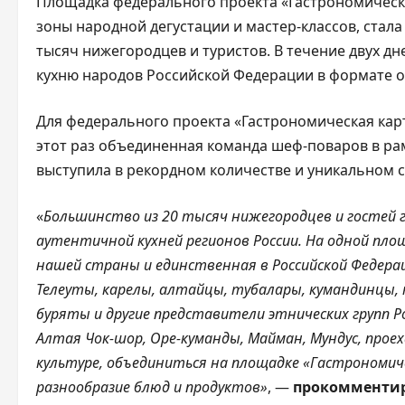
Площадка федерального проекта «Гастрономическ
зоны народной дегустации и мастер-классов, стала
тысяч нижегородцев и туристов. В течение двух д
кухню народов Российской Федерации в формате o
Для федерального проекта «Гастрономическая карт
этот раз объединенная команда шеф-поваров в ра
выступила в рекордном количестве и уникальном 
«
Большинство из 20 тысяч нижегородцев и гостей г
аутентичной кухней регионов России. На одной пл
нашей страны и единственная в Российской Федерац
Телеуты, карелы, алтайцы, тубалары, кумандинцы, к
буряты и другие представители этнических групп Р
Алтая Чок-шор, Оре-куманды, Майман, Мундус, прое
культуре, объединиться на площадке «Гастрономич
разнообразие блюд и продуктов»
, —
прокомментир