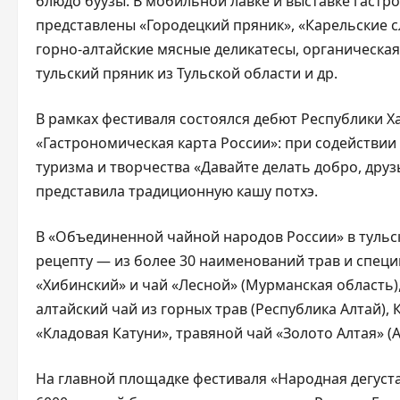
блюдо буузы. В мобильной лавке и выставке гастр
представлены «Городецкий пряник», «Карельские сл
горно-алтайские мясные деликатесы, органическая 
тульский пряник из Тульской области и др.
В рамках фестиваля состоялся дебют Республики Х
«Гастрономическая карта России»: при содействи
туризма и творчества «Давайте делать добро, др
представила традиционную кашу потхэ.
В «Объединенной чайной народов России» в тульс
рецепту — из более 30 наименований трав и специй
«Хибинский» и чай «Лесной» (Мурманская область)
алтайский чай из горных трав (Республика Алтай),
«Кладовая Катуни», травяной чай «Золото Алтая» (А
На главной площадке фестиваля «Народная дегуста