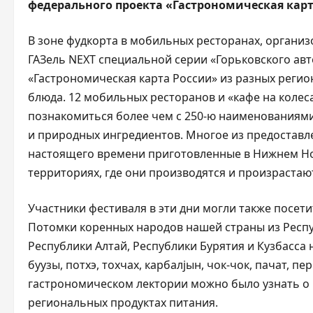
федерального проекта «Гастрономическая кар
В зоне фудкорта в мобильных ресторанах, органи
ГАЗель NEXT специальной серии «Горьковского ав
«Гастрономическая карта России» из разных реги
блюда. 12 мобильных ресторанов и «кафе на колес
познакомиться более чем с 250-ю наименованиями
и природных ингредиентов. Многое из предоставл
настоящего времени приготовленные в Нижнем Но
территориях, где они производятся и произрастаю
Участники фестиваля в эти дни могли также посет
Потомки коренных народов нашей страны из Респу
Республики Алтай, Республики Бурятия и Кузбасса
буузы, потхэ, тохчах, карбалjын, чок-чок, пачат, п
гастрономическом лектории можно было узнать о 
региональных продуктах питания.