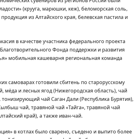
ономических сувениров из регионов России были
адости» (крууга, марюшки, кеж), беломорская соль,
продукция из Алтайского края, белевская пастила и
акасия в качестве участника федерального проекта
и Благотворительного Фонда поддержки и развития
узья» мобильная кашеварня региональная команда
ких самоварах готовили сбитень по старорусскому
, мёда и лесных ягод (Нижегородская область), чай
, тонизирующий чай Саган Дали (Республика Бурятия),
 Кылбыш чай, травяной чай «Тайга», травяной чай
лтайский край), а также иван-чай.
ция» в котлах было сварено, съедено и выпито более