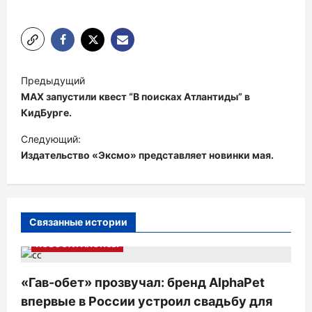
Н
Предыдущий
а
MAX запустили квест “В поисках Атлантиды” в
в
КидБурге.
и
Следующий:
Издательство «Эксмо» представляет новинки мая.
г
а
ц
и
Связанные истории
я
НОВОСТИ АНОНСЫ
п
«Гав-обет» прозвучал: бренд AlphaPet
о
впервые в России устроил свадьбу для
з