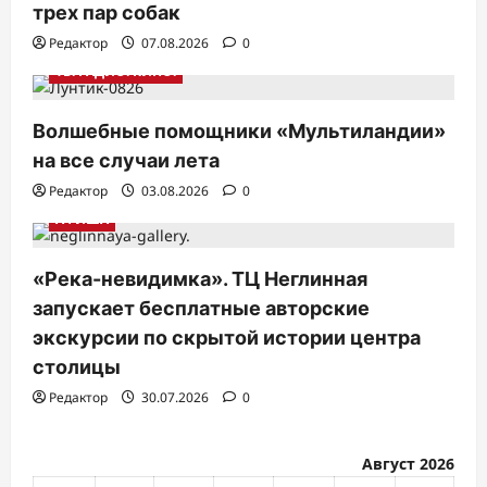
трех пар собак
а
Редактор
07.08.2026
0
п
ТВ. РАДИО. КИНО.
и
с
Волшебные помощники «Мультиландии»
на все случаи лета
я
Редактор
03.08.2026
0
м
АФИША
«Река-невидимка». ТЦ Неглинная
запускает бесплатные авторские
экскурсии по скрытой истории центра
столицы
Редактор
30.07.2026
0
Август 2026