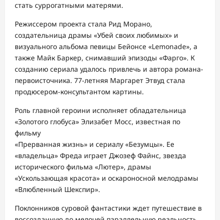
стать суррогатными матерями.
Режиссером проекта стала Рид Морано,
создательница драмы «Убей своих любимых» и
визуального альбома певицы Бейонсе «Lemonade», а
также Майк Баркер, снимавший эпизоды «Фарго». К
созданию сериала удалось привлечь и автора романа-
первоисточника. 77-летняя Маргарет Этвуд стала
продюсером-консультантом картины.
Роль главной героини исполняет обладательница
«Золотого глобуса» Элизабет Мос
с, известная по
фильму
«Прерванная жизнь» и сериалу «Безумцы». Ее
«владельца» Фреда играет Джозеф Файнс, звезда
исторического фильма «Лютер», драмы
«Ускользающая красота» и оскароносной мелодрамы
«Влюбленный Шекспир».
Поклонников суровой фантастики ждет путешествие в
воссозданную до мелочей параллельную реальность,