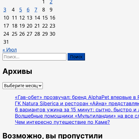
1
2
3
4
5
6
7
8
9
10
11
12
13
14
15
16
17
18
19
20
21
22
23
24
25
26
27
28
29
30
31
« Июл
Найти:
Архивы
Архивы
«Гав-обет» прозвучал: бренд AlphaPet впервые в
ГК Natura Siberica и ресторан «Айна» представл
6 вариантов ужина за 15 минут: сытно, быстро и 
Волшебные помощники «Мультиландии» на все с
Чем интересно путешествие по Каме?
Возможно, вы пропустили