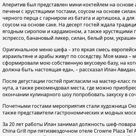
Аперитив был представлен мини-коктейлем на основе 
печени с хрустящими тостами, соусом на основе силана
черного перца с гарниром из батата и артишока, а дл
соусом на основе саке. На десерт гостей ждала тради
ягодным сиропом и кардамоном, а также хрустящими п
эспрессо, банановый ликер, силан, белый ром, украш
Оригинальное меню шефа – это яркая смесь европейско
израильтяне и арабы живут по соседству. Моя мама – 
сформировали мою собственную вкусовую базу, на кото
должна быть настоящ
ая еда», – рассказал Илан Авидан.
После дегустации гостей пригласили на мастер-класс
нута, а также рекомендовал места, где можно приобрес
окончании кулинарного шоу попробовать закуску в со
Почетными гостами мероприятия стали художница Окса
также представители гастрономических и модных моск
За 20 лет работы Илан занимал должность шеф-повара
China Grill при пятизвездочном отеле Crowne Plaza Tel 