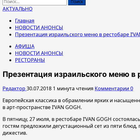
Найти:
АКТУАЛЬНО
Главная
НОВОСТИ АНОНСЫ
Презентация израильского меню в рестобаре I’V
АФИША
НОВОСТИ АНОНСЫ
РЕСТОРАНЫ
Презентация израильского меню в 
Редактор
30.07.2018
1 минута чтения
Комментарии 0
Европейская классика в обрамлении ярких и насыщен
в арт-пространстве I’VAN GOGH.
В пятницу, 27 июля, в рестобаре I’VAN GOGH состояла
гостям предложили дегустационный сет из пяти блюд,
дижестив.