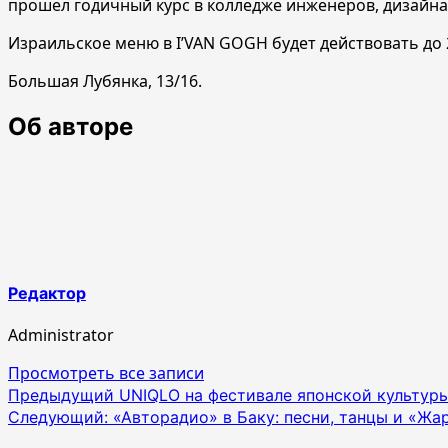
прошел годичный курс в колледже инженеров, дизайна и 
Израильское меню в I’VAN GOGH будет действовать до 2
Большая Лубянка, 13/16.
Об авторе
Редактор
Administrator
Просмотреть все записи
Навигация
Предыдущий
UNIQLO на фестивале японской культуры
Следующий:
«Авторадио» в Баку: песни, танцы и «Жар
по