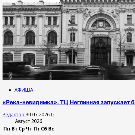
АФИША
«Река-невидимка». ТЦ Неглинная запускает б
Редактор
30.07.2026
0
Август 2026
Пн
Вт
Ср
Чт
Пт
Сб
Вс