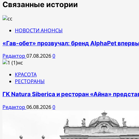
записям
Связанные истории
НОВОСТИ АНОНСЫ
«Гав-обет» прозвучал: бренд AlphaPet впервы
Редактор
07.08.2026
0
КРАСОТА
РЕСТОРАНЫ
ГК Natura Siberica и ресторан «Айна» предс
Редактор
06.08.2026
0