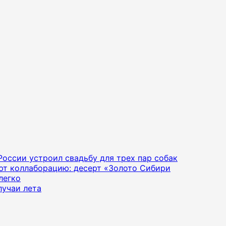
 России устроил свадьбу для трех пар собак
яют коллаборацию: десерт «Золото Сибири
легко
лучаи лета