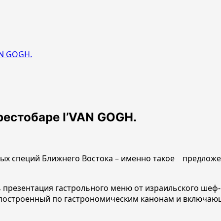
AN GOGH.
рестобаре I’VAN GOGH.
ных специй Ближнего Востока – именно такое
предложен
сь презентация гастрольного меню от израильского шеф
 построенный по гастрономическим канонам и включающи