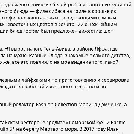
предложено севиче из белой рыбы и паштет из куриной
вного блюда — филе сибаса на гриле в крошке из
картофельно-каштановым пюре, овощами гриль и
ближневосточных цветов в сочетании с нежнейшим
ации блюд гостям был предложен дижестив: шот
 «Я вырос на юге Тель-Авива, в районе Яффа, где
а на кухне. Разные блюда, знакомые с самого детства,
же, все это повлияло на мое видение того, какой
полезными лайфхаками по приготовлению и сервировке
людать за работой известного шефа, но и по
ый редактор Fashion Collection Марина Дэмченко, а
китайском ресторане средиземноморской кухни Pacific
ulip 5* на берегу Мертвого моря. В 2017 году Илан