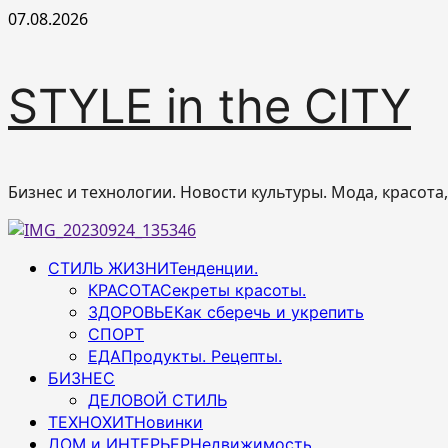
Перейти
07.08.2026
к
содержимому
STYLE in the CITY
Бизнес и технологии. Новости культуры. Мода, красота
Основное
СТИЛЬ ЖИЗНИ
Тенденции.
меню
КРАСОТА
Секреты красоты.
ЗДОРОВЬЕ
Как сберечь и укрепить
СПОРТ
ЕДА
Продукты. Рецепты.
БИЗНЕС
ДЕЛОВОЙ СТИЛЬ
ТЕХНОХИТ
Новинки
ДОМ и ИНТЕРЬЕР
Недвижимость.