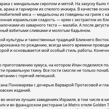
арака с миндальным сиропом и мятой. На закуску было 
, арака и гарниром из спелого инжира. В качестве осно
я любителей мяса — ме
дальоны из говядины на гриле с 
ционная израильская сладость — крем с экстрактом из 
алочками из заварного теста — малаби. А после дегуст
енный взбитыми сливками и молотым бадьяном.
й культуры и таинственных традиций Ближнего Востока.
марокканка по рождению, всегда много времени проводил
рой и основывается мой особый стиль работы. Конечно 
 по приготовлению хумуса, на котором Илан поделился 
ти правильную тхину. Все гости смогли не только понаб
четании с горячей лепешкой.
на Пономарева с дочерью Варварой Протасовой и главн
овских изданий.
 во многих лучших заведениях Изр
аиля, в том числе в 
Aviv и во французском ресторане Le Metro отеля Golden T