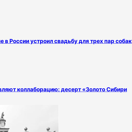
е в России устроил свадьбу для трех пар собак
тавляют коллаборацию: десерт «Золото Сибири