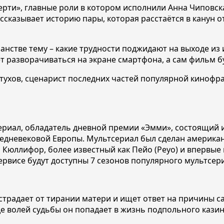
ерти», главные роли в котором исполнили Анна Чиповск
ссказывает историю пары, которая расстаётся в канун 
нстве тему – какие трудности поджидают на выходе из и
т разворачиваться на экране смартфона, а сам фильм бу
тухов, сценарист последних частей популярной кинофра
иал, обладатель дневной премии «Эмми», состоящий из
средневековой Европы. Мультсериал был сделан америка
Кюллифор, более известный как Пейо (Peyo) и впервые п
ервисе будут доступны 7 сезонов популярного мультсер
традает от тирании матери и ищет ответ на причины с
где волей судьбы он попадает в жизнь подпольного кази