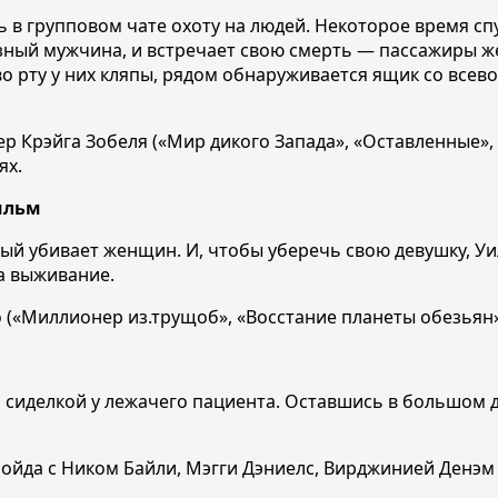
в групповом чате охоту на людей. Некоторое время спус
ный мужчина, и встречает свою смерть — пассажиры жес
 во рту у них кляпы, рядом обнаруживается ящик со вс
рэйга Зобеля («Мир дикого Запада», «Оставленные», «А
лях.
ильм
ый убивает женщин. И, чтобы уберечь свою девушку, Уи
за выживание.
(«Миллионер из.трущоб», «Восстание планеты обезьян»)
иделкой у лежачего пациента. Оставшись в большом до
ойда с Ником Байли, Мэгги Дэниелс, Вирджинией Денэм