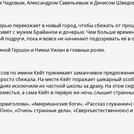
 Чадовым, Александром Савельевым и Денисом Шведов
черью переезжает в новый город, чтобы сбежать от про
живёт с мужем Брайаном и дочерью. Чем больше времен
 подруги, пока и вовсе не начинают подозревать её в
ной Гершон и Никки Уилан в главных ролях.
сов по имени Кейт принимает заманчивое предложение и
росто сбежала. На месте Кейт поражает шикарный особня
 днях исключили из частной школы за драку. На этом сю
оместья, а сама Кейт в первую же ночь слышит странны
виголова», «Американские боги», «Рассказ служанки») 
Оно», «Очень странные дела», «Сверхъестественное») и