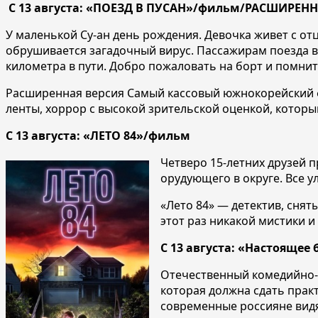
С 13 августа: «ПОЕЗД В ПУСАН»/фильм/РАСШИРЕН
У маленькой Су-ан день рождения. Девочка живет с отц
обрушивается загадочный вирус. Пассажирам поезда в
километра в пути. Добро пожаловать на борт и помнит
Расширенная версия Самый кассовый южнокорейский ф
ленты, хоррор с высокой зрительской оценкой, которы
С 13 августа: «ЛЕТО 84»/фильм
Четверо 15-летних друзей 
орудующего в округе. Все у
«Лето 84» — детектив, снят
этот раз никакой мистики и
С 13 августа: «Настояще
Отечественный комедийно-
которая должна сдать практ
современные россияне видя