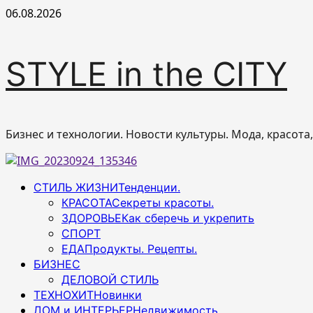
Перейти
06.08.2026
к
содержимому
STYLE in the CITY
Бизнес и технологии. Новости культуры. Мода, красота
Основное
СТИЛЬ ЖИЗНИ
Тенденции.
меню
КРАСОТА
Секреты красоты.
ЗДОРОВЬЕ
Как сберечь и укрепить
СПОРТ
ЕДА
Продукты. Рецепты.
БИЗНЕС
ДЕЛОВОЙ СТИЛЬ
ТЕХНОХИТ
Новинки
ДОМ и ИНТЕРЬЕР
Недвижимость.