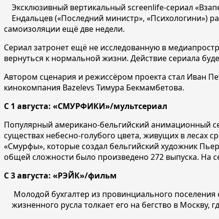
Эксклюзивный вертикальный screenlife-сериал «Взап
Ендальцев («Последний министр», «Психологини») ра
самоизоляции ещё две недели.
Сериал затронет ещё не исследованную в медиапростра
вернуться к нормальной жизни. Действие сериала буде
Автором сценария и режиссёром проекта стал Иван Пе
кинокомпания Bazelevs Тимура Бекмамбетова.
С 1 августа: «СМУРФИКИ»/мультсериал
Популярный американо-бельгийский анимационный сер
существах небесно-голубого цвета, живущих в лесах 
«Смурфы», которые создал бельгийский художник Пьер 
общей сложности было произведено 272 выпуска. На с
С 3 августа: «РЭЙК»/фильм
Молодой бухгалтер из провинциального поселения с
жизненного русла толкает его на бегство в Москву, 