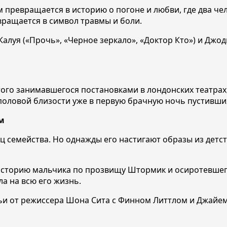
 превращается в историю о погоне и любви, где два чел
вращается в символ травмы и боли.
алуя («Прочь», «Черное зеркало», «Доктор Кто») и Джо
этого занимавшегося постановками в лондонских театра
 половой близости уже в первую брачную ночь пустивши
м
 семейства. Но однажды его настигают образы из детст
историю мальчика по прозвищу Штормик и осиротевшег
а на всю его жизнь.
ьи от режиссера Шона Сита с Финном Литтлом и Джайем