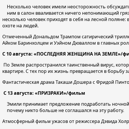
Несколько человек имели неосторожность обсуждать 
ним в салон вваливается ничего непонимающий гряз
несколько человек приходят в себя на лесной поляне:
охоте на людей.
Отмеченный Дональдом Трампом сатирический триллер К
Айком Баринхолцем и Уэйном Дюваллом в главных ро
С 10 августа: «ПОСЛЕДНЯЯ ЖЕНЩИНА НА ЗЕМЛЕ»/ф
По Земле распространился таинственный вирус, котор
квартире. С тех пор их жизнь превращается в борьбу 
Фантастическая драма Такаши Дошера с Фридой Пинто 
С 13 августа: «ПРИЗРАКИ»/фильм
Эмили принимает предложение подработать ночной с
почему никто больше не соглашался на эту работу.
Атмосферный фильм ужасов от режиссера Дэвида Холр