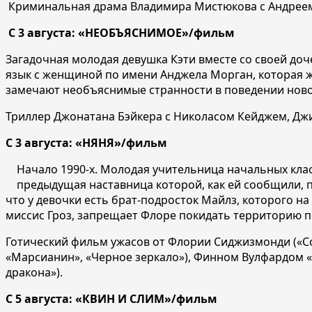
Криминальная драма Владимира Мистюкова с Андреем
С 3 августа: «НЕОБЪЯСНИМОЕ»/фильм
Загадочная молодая девушка Кэти вместе со своей до
язык с женщиной по имени Анджела Морган, которая 
замечают необъяснимые странности в поведении новой
Триллер Джонатана Бэйкера с Николасом Кейджем, Джи
С 3 августа: «НЯНЯ»/фильм
Начало 1990-х. Молодая учительница начальных клас
предыдущая наставница которой, как ей сообщили, п
что у девочки есть брат-подросток Майлз, которого на
миссис Гроз, запрещает Флоре покидать территорию п
Готический фильм ужасов от Флории Сиджизмонди («Сор
«Марсианин», «Черное зеркало»), Финном Вулфардом «
дракона»).
С 5 августа: «КВИН И СЛИМ»/фильм