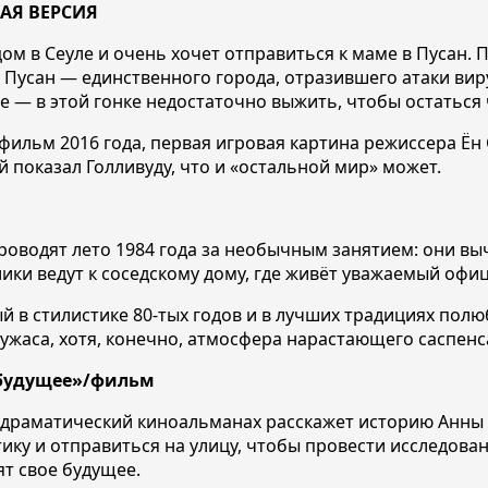
НАЯ ВЕРСИЯ
ом в Сеуле и очень хочет отправиться к маме в Пусан. 
 Пусан — единственного города, отразившего атаки вир
е — в этой гонке недостаточно выжить, чтобы остаться
ильм 2016 года, первая игровая картина режиссера Ён
й показал Голливуду, что и «остальной мир» может.
проводят лето 1984 года за необычным занятием: они вы
лики ведут к соседскому дому, где живёт уважаемый оф
ый в стилистике 80-тых годов и в лучших традициях пол
 ужаса, хотя, конечно, атмосфера нарастающего саспен
е будущее»/фильм
драматический киноальманах расскажет историю Анны —
ику и отправиться на улицу, чтобы провести исследован
т свое будущее.