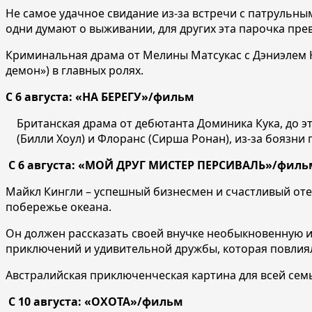
Не самое удачное свидание из-за встречи с патрульным
одни думают о выживании, для других эта парочка пре
Криминальная драма от Мелины Матсукас с Дэниэлем К
демон») в главных ролях.
С 6 августа: «НА БЕРЕГУ»/фильм
Британская драма от дебютанта Доминика Кука, до 
(Билли Хоул) и Флоранс (Сирша Ронан), из-за боязни
С 6 августа: «МОЙ ДРУГ МИСТЕР ПЕРСИВАЛЬ»/филь
Майкл Кингли – успешный бизнесмен и счастливый отец
побережье океана.
Он должен рассказать своей внучке необыкновенную 
приключений и удивительной дружбы, которая повлиял
Австралийская приключенческая картина для всей сем
С 10 августа: «ОХОТА»/фильм