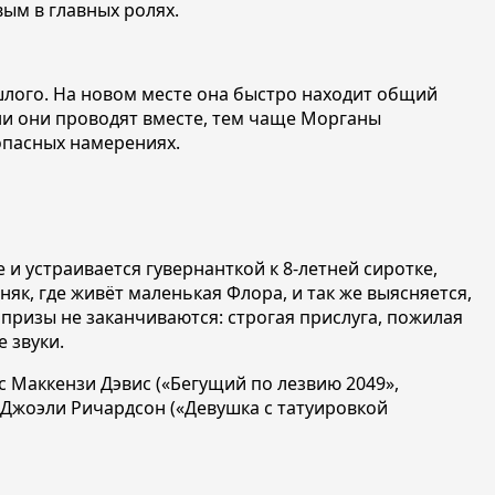
ым в главных ролях.
шлого. На новом месте она быстро находит общий
и они проводят вместе, тем чаще Морганы
 опасных намерениях.
 устраивается гувернанткой к 8-летней сиротке,
к, где живёт маленькая Флора, и так же выясняется,
рпризы не заканчиваются: строгая прислуга, пожилая
е звуки.
с Маккензи Дэвис («Бегущий по лезвию 2049»,
 Джоэли Ричардсон («Девушка с татуировкой