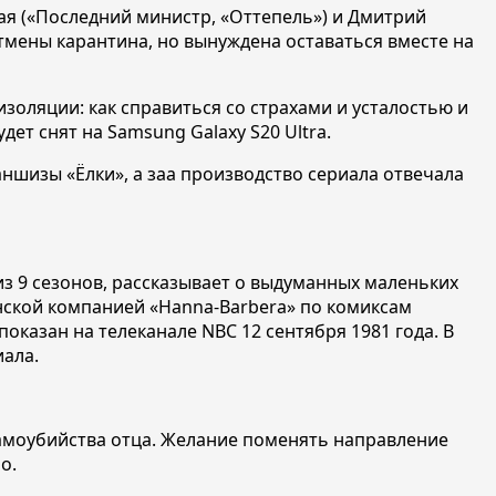
ая («Последний министр, «Оттепель») и Дмитрий
отмены карантина, но вынуждена оставаться вместе на
золяции: как справиться со страхами и усталостью и
дет снят на Samsung Galaxy S20 Ultra.
ншизы «Ёлки», а заа производство сериала отвечала
 9 сезонов, рассказывает о выдуманных маленьких
нской компанией «Hanna-Barbera» по комиксам
оказан на телеканале NBC 12 сентября 1981 года. В
иала.
амоубийства отца. Желание поменять направление
но.