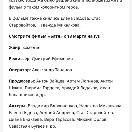
«батю». Тогда же было решено снять полнометражный
фильм о таком колоритном герое.
В фильме также снялись Елена Лядова, Стас
Старовойтов, Надежда Михалкова.
Смотрите фильм «Батя» с 1
8
марта
на IVI!
Жанр
: комедия
Режиссёр
: Дмитрий Ефимович
Оператор
: Александр Тананов
Продюсеры
: Антон Зайцев, Артем Логинов, Антон
Щукин, Гавриил Гордеев, Аркадий Водахов, Иван
Калашников и др.
Актеры:
Владимир Вдовиченков, Надежда Михалкова,
Елена Лядова, Андрей Андреев, Стас Старовойтов,
Диана Енакаева, Вера Тарасова, Михаил Орлов,
Севастьян Бугаев и др.