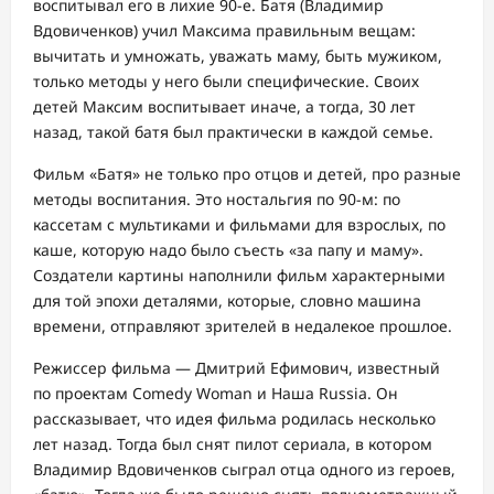
воспитывал его в лихие 90-е. Батя (Владимир
Вдовиченков) учил Максима правильным вещам:
вычитать и умножать, уважать маму, быть мужиком,
только методы у него были специфические. Своих
детей Максим воспитывает иначе, а тогда, 30 лет
назад, такой батя был практически в каждой семье.
Фильм «Батя» не только про отцов и детей, про разные
методы воспитания. Это ностальгия по 90-м: по
кассетам с мультиками и фильмами для взрослых, по
каше, которую надо было съесть «за папу и маму».
Создатели картины наполнили фильм характерными
для той эпохи деталями, которые, словно машина
времени, отправляют зрителей в недалекое прошлое.
Режиссер фильма — Дмитрий Ефимович, известный
по проектам Comedy Woman и Наша Russia. Он
рассказывает, что идея фильма родилась несколько
лет назад. Тогда был снят пилот сериала, в котором
Владимир Вдовиченков сыграл отца одного из героев,