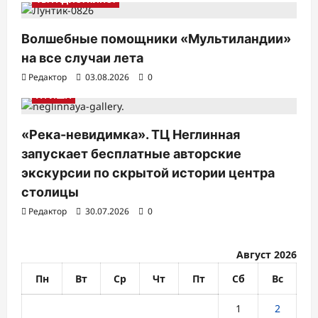
и
с
Волшебные помощники «Мультиландии»
я
на все случаи лета
м
Редактор
03.08.2026
0
АФИША
«Река-невидимка». ТЦ Неглинная
запускает бесплатные авторские
экскурсии по скрытой истории центра
столицы
Редактор
30.07.2026
0
Август 2026
Пн
Вт
Ср
Чт
Пт
Сб
Вс
1
2