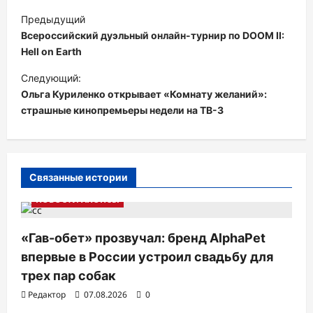
Н
Предыдущий
а
Всероссийский дуэльный онлайн-турнир по DOOM II:
в
Hell on Earth
и
Следующий:
Ольга Куриленко открывает «Комнату желаний»:
г
страшные кинопремьеры недели на ТВ-3
а
ц
и
Связанные истории
я
НОВОСТИ АНОНСЫ
п
о
«Гав-обет» прозвучал: бренд AlphaPet
з
впервые в России устроил свадьбу для
а
трех пар собак
п
Редактор
07.08.2026
0
ТВ. РАДИО. КИНО.