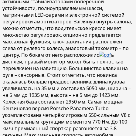
активными стабилизаторами поперечной
устойчивости, полноуправляемым шасси,
матричными LED-фарами и электронной системой
регулировки амортизаторов. Заглянув внутрь салона,
можно отметить, что водительское кресло имеет
множество регулировок, опционно предлагается
массажная функция, ключ зажигания расположен
слева от рулевого колеса, аналоговый тахометр – по
центру. По бокам от него расположилис
ь
дисплеи, правый монитор может быть полностью
переключен на навигацию. Большинство клавиш на
руле – сенсорные. Стоит отметить, что новинка
оказалась больше предшественника: длина кузова
увеличилась на 35 мм и составила 5050 мм, ширина –
на 5 мм до 1935 мм, высота – на 5 мм до 1423 мм.
Колесная база составляет 2950 мм. Самая мощная
бензиновая версия Porsche Panamera Turbo
укомплектована четырёхлитровым 550-сильным V8 с
максимальным крутящим моментом 770 Нм. До 100
км/ч премиальный спорткар разгоняется за 3.8
секунды. Максимальная скорость автомобиля