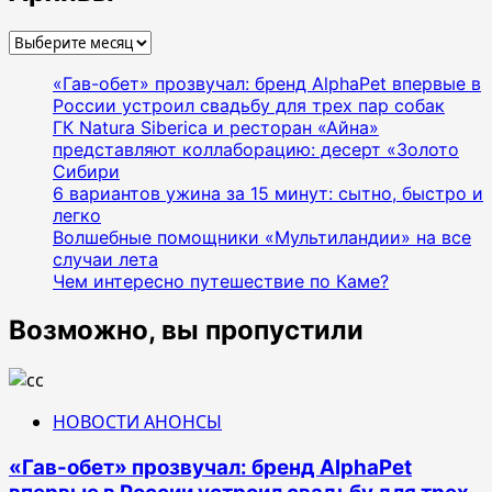
Архивы
«Гав-обет» прозвучал: бренд AlphaPet впервые в
России устроил свадьбу для трех пар собак
ГК Natura Siberica и ресторан «Айна»
представляют коллаборацию: десерт «Золото
Сибири
6 вариантов ужина за 15 минут: сытно, быстро и
легко
Волшебные помощники «Мультиландии» на все
случаи лета
Чем интересно путешествие по Каме?
Возможно, вы пропустили
НОВОСТИ АНОНСЫ
«Гав-обет» прозвучал: бренд AlphaPet