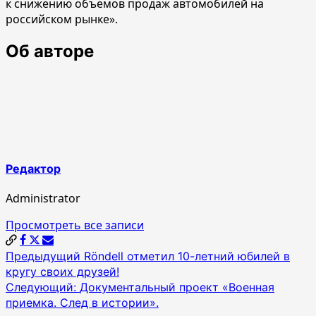
к снижению объемов продаж автомобилей на
российском рынке».
Об авторе
Редактор
Administrator
Просмотреть все записи
Навигация
Предыдущий
Röndell отметил 10-летний юбилей в
кругу своих друзей!
по
Следующий:
Документальный проект «Военная
записям
приемка. След в истории».