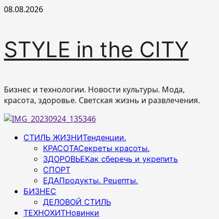
Перейти
08.08.2026
к
содержимому
STYLE in the CITY
Бизнес и технологии. Новости культуры. Мода,
красота, здоровье. Светская жизнь и развлечения.
Основное
СТИЛЬ ЖИЗНИ
Тенденции.
меню
КРАСОТА
Секреты красоты.
ЗДОРОВЬЕ
Как сберечь и укрепить
СПОРТ
ЕДА
Продукты. Рецепты.
БИЗНЕС
ДЕЛОВОЙ СТИЛЬ
ТЕХНОХИТ
Новинки