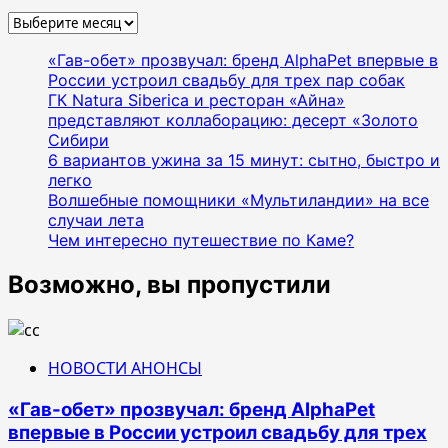
Архивы
«Гав-обет» прозвучал: бренд AlphaPet впервые в
России устроил свадьбу для трех пар собак
ГК Natura Siberica и ресторан «Айна»
представляют коллаборацию: десерт «Золото
Сибири
6 вариантов ужина за 15 минут: сытно, быстро и
легко
Волшебные помощники «Мультиландии» на все
случаи лета
Чем интересно путешествие по Каме?
Возможно, вы пропустили
НОВОСТИ АНОНСЫ
«Гав-обет» прозвучал: бренд AlphaPet
впервые в России устроил свадьбу для трех