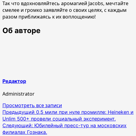
Так что вдохновляйтесь аромагией Jacobs, мечтайте
смелее и громко заявляйте о своих целях, с каждым
разом приближаясь к их воплощению!
Об авторе
Редактор
Administrator
Просмотреть все записи
Навигация
Предыдущий
0,5 мили при нуле промилле: Heineken и
Unlim 500+ провели социальный эксперимент.
по
Следующий:
Юбилейный пресс-тур на московских
записям
филиалах Гознака.