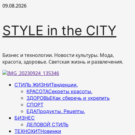
Перейти
09.08.2026
к
содержимому
STYLE in the CITY
Бизнес и технологии. Новости культуры. Мода,
красота, здоровье. Светская жизнь и развлечения.
Основное
СТИЛЬ ЖИЗНИ
Тенденции.
меню
КРАСОТА
Секреты красоты.
ЗДОРОВЬЕ
Как сберечь и укрепить
СПОРТ
ЕДА
Продукты. Рецепты.
БИЗНЕС
ДЕЛОВОЙ СТИЛЬ
ТЕХНОХИТ
Новинки